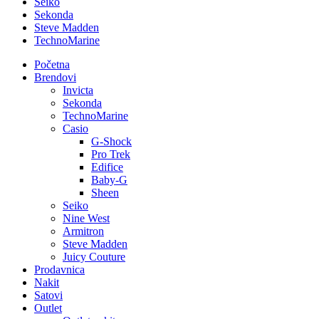
Seiko
Sekonda
Steve Madden
TechnoMarine
Početna
Brendovi
Invicta
Sekonda
TechnoMarine
Casio
G-Shock
Pro Trek
Edifice
Baby-G
Sheen
Seiko
Nine West
Armitron
Steve Madden
Juicy Couture
Prodavnica
Nakit
Satovi
Outlet