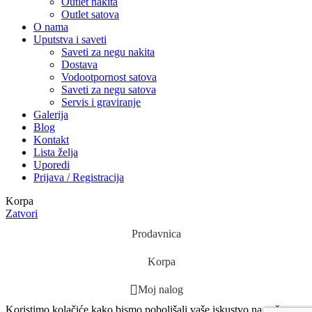
Outlet nakita
Outlet satova
O nama
Uputstva i saveti
Saveti za negu nakita
Dostava
Vodootpornost satova
Saveti za negu satova
Servis i graviranje
Galerija
Blog
Kontakt
Lista želja
Uporedi
Prijava / Registracija
Korpa
Zatvori
Prodavnica
Korpa
Moj nalog
Koristimo kolačiće kako bismo poboljšali vaše iskustvo na našem