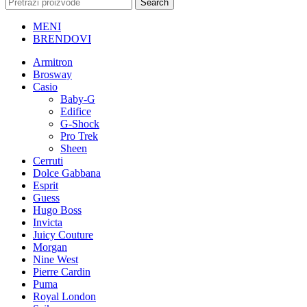
Search
MENI
BRENDOVI
Armitron
Brosway
Casio
Baby-G
Edifice
G-Shock
Pro Trek
Sheen
Cerruti
Dolce Gabbana
Esprit
Guess
Hugo Boss
Invicta
Juicy Couture
Morgan
Nine West
Pierre Cardin
Puma
Royal London