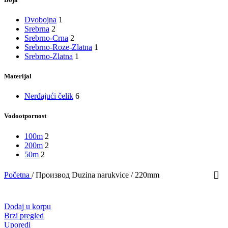
Dvobojna
1
Srebrna
2
Srebrno-Crna
2
Srebrno-Roze-Zlatna
1
Srebrno-Zlatna
1
Materijal
Nerđajući čelik
6
Vodootpornost
100m
2
200m
2
50m
2
Početna
/
Производ Duzina narukvice
/
220mm
Dodaj u korpu
Brzi pregled
Uporedi