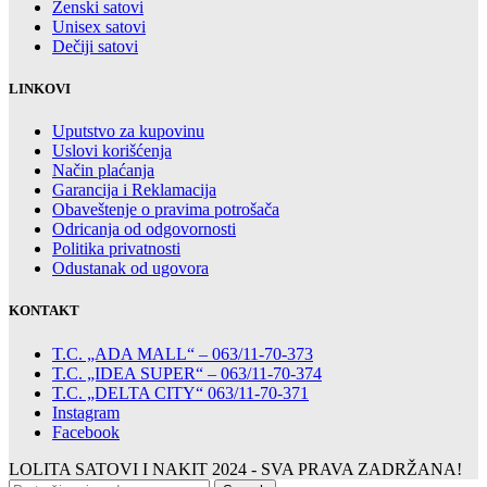
Ženski satovi
Unisex satovi
Dečiji satovi
LINKOVI
Uputstvo za kupovinu
Uslovi korišćenja
Način plaćanja
Garancija i Reklamacija
Obaveštenje o pravima potrošača
Odricanja od odgovornosti
Politika privatnosti
Odustanak od ugovora
KONTAKT
T.C. „ADA MALL“ – 063/11-70-373
T.C. „IDEA SUPER“ – 063/11-70-374
T.C. „DELTA CITY“ 063/11-70-371
Instagram
Facebook
LOLITA SATOVI I NAKIT
2024 - SVA PRAVA ZADRŽANA!