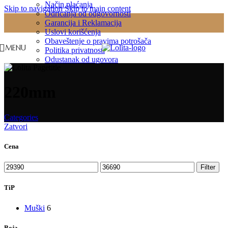
Način plaćanja
Skip to navigation
Skip to main content
Odricanja od odgovornosti
Garancija i Reklamacija
Uslovi korišćenja
Obaveštenje o pravima potrošača
MENU
Politika privatnosti
Odustanak od ugovora
220mm
Categories
Zatvori
Cena
Minimalna
Maksimalna
Filter
cena
cena
TiP
Muški
6
Boja