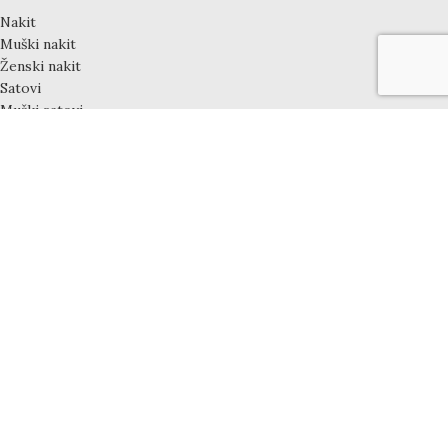
Nakit
Muški nakit
Ženski nakit
Satovi
Muški satovi
Ženski satovi
Unisex satovi
Dečiji satovi
LINKOVI
Uputstvo za kupovinu
Uslovi korišćenja
Način plaćanja
Garancija i Reklamacija
Obaveštenje o pravima potrošača
Odricanja od odgovornosti
Politika privatnosti
Odustanak od ugovora