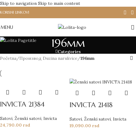
Skip to navigation
Skip to main content
KORISNI LINKOVI
MENU
196mm
Categories
Početna
/
Производ Duzina narukvice
/
196mm
INVICTA 21384
INVICTA 21418
Satovi
,
Ženski satovi
,
Invicta
Satovi
,
Ženski satovi
,
Invicta
24,790.00
rsd
19,090.00
rsd