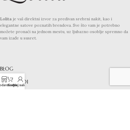
Lolita
je vaš direktni izvor za predivan srebrni nakit, kao i
elegantne satove poznatih brendova. Sve što vam je potrebno
možete pronaći na jednom mestu, uz ljubazno osoblje spremno da
vam izađe u susret.
BLOG
PROIZVODI
odavnica
Korpa
Moj nalog
LINKOVI
KONTAKT
LOLITA SATOVI I NAKIT
2024 - SVA PRAVA ZADRŽANA!
Koristimo kolačiće kako bismo poboljšali vaše iskustvo na