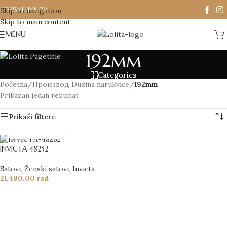
KORISNI LINKOVI
Skip to navigation
Skip to main content
MENU
192mm
Categories
Početna
/
Производ Duzina narukvice
/
192mm
Prikazan jedan rezultat
Prikaži filtere
INVICTA 48252
Satovi
,
Ženski satovi
,
Invicta
21,490.00
rsd