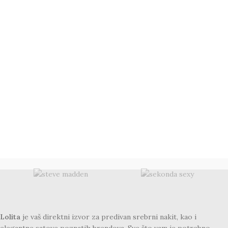
Lolita
je vaš direktni izvor za predivan srebrni nakit, kao i
elegantne satove poznatih brendova. Sve što vam je potrebno