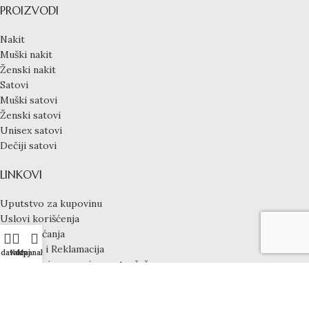
PROIZVODI
Nakit
Muški nakit
Ženski nakit
Satovi
Muški satovi
Ženski satovi
Unisex satovi
Dečiji satovi
LINKOVI
Uputstvo za kupovinu
Uslovi korišćenja
Način plaćanja
Garancija i Reklamacija
davnica
Korpa
Moj nalog
Obaveštenje o pravima potrošača
Odricanja od odgovornosti
Politika privatnosti