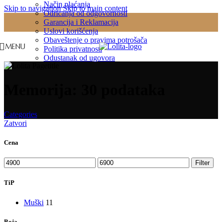
Način plaćanja
Skip to navigation
Skip to main content
Odricanja od odgovornosti
Garancija i Reklamacija
Uslovi korišćenja
Obaveštenje o pravima potrošača
MENU
Politika privatnosti
Odustanak od ugovora
Memorija: 30 podataka
Categories
Zatvori
Cena
Minimalna
Maksimalna
Filter
cena
cena
TiP
Muški
11
Boja