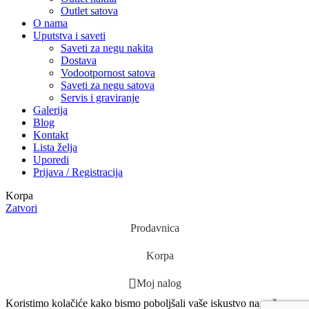
Outlet satova
O nama
Uputstva i saveti
Saveti za negu nakita
Dostava
Vodootpornost satova
Saveti za negu satova
Servis i graviranje
Galerija
Blog
Kontakt
Lista želja
Uporedi
Prijava / Registracija
Korpa
Zatvori
Prodavnica
Korpa
Moj nalog
Koristimo kolačiće kako bismo poboljšali vaše iskustvo na našem