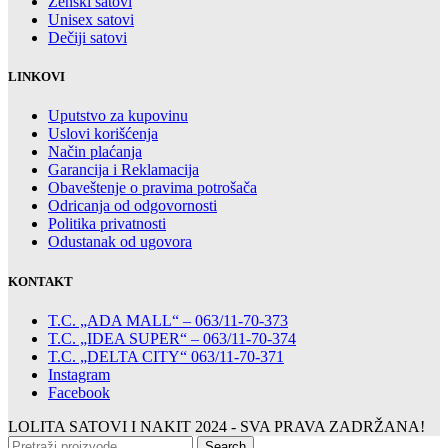
Ženski satovi
Unisex satovi
Dečiji satovi
LINKOVI
Uputstvo za kupovinu
Uslovi korišćenja
Način plaćanja
Garancija i Reklamacija
Obaveštenje o pravima potrošača
Odricanja od odgovornosti
Politika privatnosti
Odustanak od ugovora
KONTAKT
T.C. „ADA MALL“ – 063/11-70-373
T.C. „IDEA SUPER“ – 063/11-70-374
T.C. „DELTA CITY“ 063/11-70-371
Instagram
Facebook
LOLITA SATOVI I NAKIT
2024 - SVA PRAVA ZADRŽANA!
Search