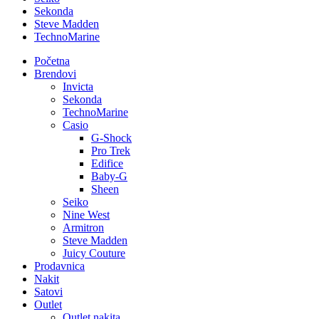
Sekonda
Steve Madden
TechnoMarine
Početna
Brendovi
Invicta
Sekonda
TechnoMarine
Casio
G-Shock
Pro Trek
Edifice
Baby-G
Sheen
Seiko
Nine West
Armitron
Steve Madden
Juicy Couture
Prodavnica
Nakit
Satovi
Outlet
Outlet nakita