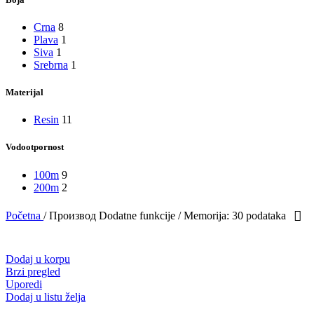
Crna
8
Plava
1
Siva
1
Srebrna
1
Materijal
Resin
11
Vodootpornost
100m
9
200m
2
Početna
/
Производ Dodatne funkcije
/
Memorija: 30 podataka
Dodaj u korpu
Brzi pregled
Uporedi
Dodaj u listu želja