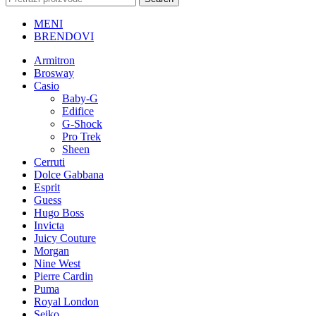
MENI
BRENDOVI
Armitron
Brosway
Casio
Baby-G
Edifice
G-Shock
Pro Trek
Sheen
Cerruti
Dolce Gabbana
Esprit
Guess
Hugo Boss
Invicta
Juicy Couture
Morgan
Nine West
Pierre Cardin
Puma
Royal London
Seiko