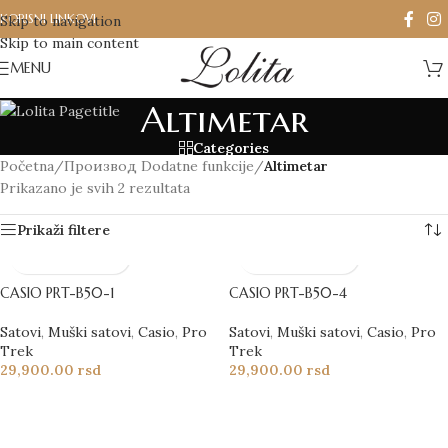
KORISNI LINKOVI
Skip to navigation
Skip to main content
MENU
Altimetar
Categories
Početna
/
Производ Dodatne funkcije
/
Altimetar
Prikazano je svih 2 rezultata
Prikaži filtere
CASIO PRT-B50-1
CASIO PRT-B50-4
Satovi
,
Muški satovi
,
Casio
,
Pro
Satovi
,
Muški satovi
,
Casio
,
Pro
Trek
Trek
29,900.00
rsd
29,900.00
rsd