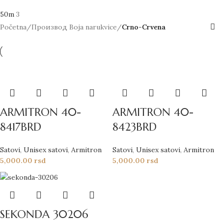
50m
3
Početna
/
Производ Boja narukvice
/
Crno-Crvena
ARMITRON 40-
ARMITRON 40-
8417BRD
8423BRD
Satovi
,
Unisex satovi
,
Armitron
Satovi
,
Unisex satovi
,
Armitron
5,000.00
rsd
5,000.00
rsd
SEKONDA 30206