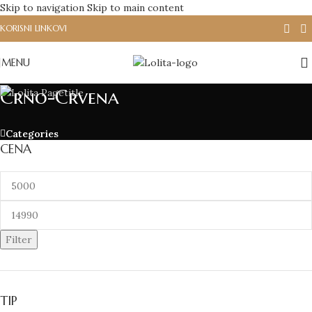
Skip to navigation
Skip to main content
KORISNI LINKOVI
MENU
Crno-Crvena
Categories
CENA
Filter
TIP