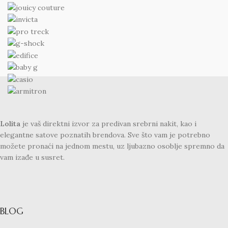
Lolita
je vaš direktni izvor za predivan srebrni nakit, kao i
elegantne satove poznatih brendova. Sve što vam je potrebno
možete pronaći na jednom mestu, uz ljubazno osoblje spremno da
vam izađe u susret.
BLOG