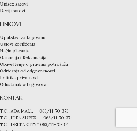
Unisex satovi
Dečiji satovi
LINKOVI
Uputstvo za kupovinu
Uslovi korišćenja
Način plaćanja
Garancija i Reklamacija
Obaveštenje o pravima potrošača
Odricanja od odgovornosti
Politika privatnosti
Odustanak od ugovora
KONTAKT
T.C. „ADA MALL“ – 063/11-70-373
T.C. „IDEA SUPER“ – 063/11-70-374
T.C. „DELTA CITY“ 063/11-70-371
Instagram