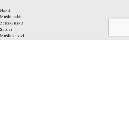
Nakit
Muški nakit
Ženski nakit
Satovi
Muški satovi
Ženski satovi
Unisex satovi
Dečiji satovi
LINKOVI
Uputstvo za kupovinu
Uslovi korišćenja
Način plaćanja
Garancija i Reklamacija
Obaveštenje o pravima potrošača
Odricanja od odgovornosti
Politika privatnosti
Odustanak od ugovora