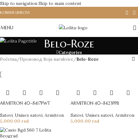
Skip to navigation
Skip to main content
KORISNI LINKOVI
MENU
Belo-Roze
Categories
Početna
/
Производ Boja narukvice
/
Belo-Roze
ARMITRON 40-8417PWT
ARMITRON 40-8423PPB
Satovi
,
Unisex satovi
,
Armitron
Satovi
,
Unisex satovi
,
Armitron
5,000.00
rsd
5,000.00
rsd