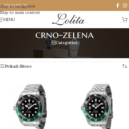
KORISNI LINKOVI
Skip to navigation
Skip to main content
MENU
crno-zelena
Categories
Početna
/
Производ Boja kucista
/
crno-zelena
Prikazano je svih 3 rezultata
Prikaži filtere