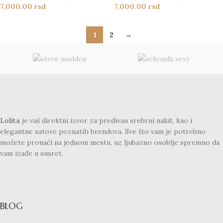
7,000.00
rsd
7,000.00
rsd
1
2
→
Lolita
je vaš direktni izvor za predivan srebrni nakit, kao i
elegantne satove poznatih brendova. Sve što vam je potrebno
možete pronaći na jednom mestu, uz ljubazno osoblje spremno da
vam izađe u susret.
BLOG