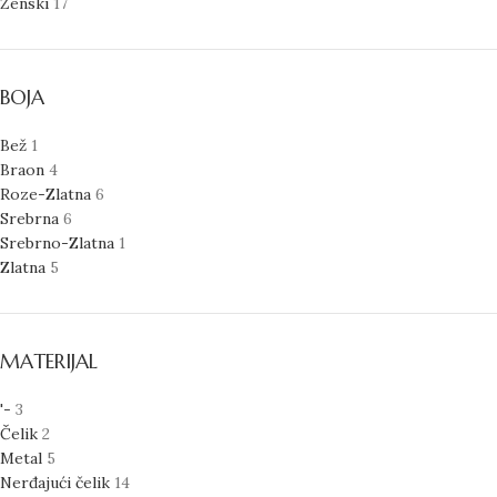
Ženski
17
BOJA
Bež
1
Braon
4
Roze-Zlatna
6
Srebrna
6
Srebrno-Zlatna
1
Zlatna
5
MATERIJAL
'-
3
Čelik
2
Metal
5
Nerđajući čelik
14