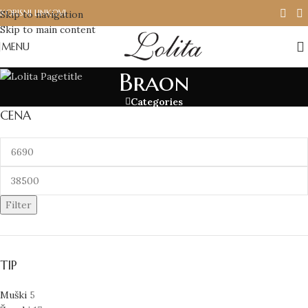
KORISNI LINKOVI
Skip to navigation
Skip to main content
MENU
Braon
Categories
CENA
Filter
TIP
Muški
5