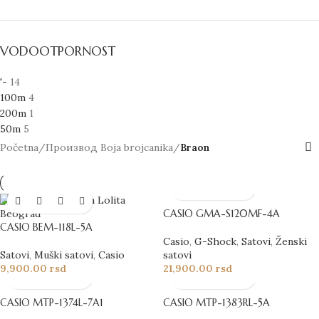
VODOOTPORNOST
'-
14
100m
4
200m
1
50m
5
Početna
/
Производ Boja brojcanika
/
Braon
CASIO GMA-S120MF-4A
CASIO BEM-118L-5A
Casio
,
G-Shock
,
Satovi
,
Ženski
Satovi
,
Muški satovi
,
Casio
satovi
9,900.00
rsd
21,900.00
rsd
CASIO MTP-1374L-7A1
CASIO MTP-1383RL-5A