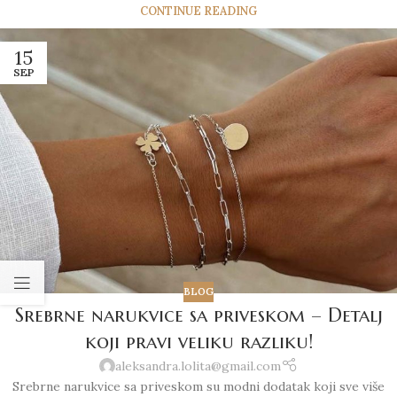
CONTINUE READING
15
SEP
BLOG
Srebrne narukvice sa priveskom – Detalj
koji pravi veliku razliku!
aleksandra.lolita@gmail.com
Srebrne narukvice sa priveskom su modni dodatak koji sve više