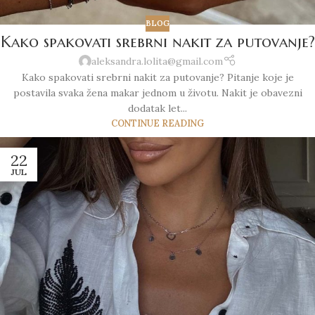
BLOG
Kako spakovati srebrni nakit za putovanje?
aleksandra.lolita@gmail.com
Kako spakovati srebrni nakit za putovanje? Pitanje koje je
postavila svaka žena makar jednom u životu. Nakit je obavezni
dodatak let...
CONTINUE READING
22
JUL