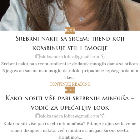
BLOG
Srebrni nakit sa srcem: trend koji
kombinuje stil i emocije
aleksandra.lolita@gmail.com
Srebrni nakit sa srcem omiljeni je dodatak mnogih dama sa stilom.
Njegovom šarmu nisu mogle da odole pripadnice lepšeg pola ni u
dav...
CONTINUE READING
BLOG
Kako nositi više pari srebrnih minđuša –
vodič za upečatljiv look
aleksandra.lolita@gmail.com
Kako nositi više pari srebrnih minđuša? Pitanje kojim se bave ne
samo dizajneri nakita, već i modni stručnjaci širom sveta.
Kombinov...