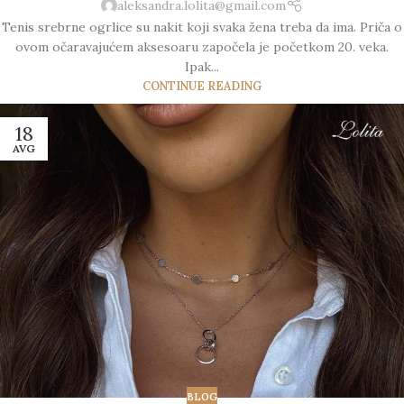
aleksandra.lolita@gmail.com
Tenis srebrne ogrlice su nakit koji svaka žena treba da ima. Priča o
ovom očaravajućem aksesoaru započela je početkom 20. veka.
Ipak...
CONTINUE READING
18
AVG
BLOG