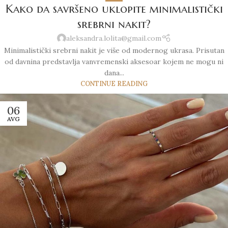
Kako da savršeno uklopite minimalistički
srebrni nakit?
aleksandra.lolita@gmail.com
Minimalistički srebrni nakit je više od modernog ukrasa. Prisutan
od davnina predstavlja vanvremenski aksesoar kojem ne mogu ni
dana...
CONTINUE READING
06
AVG