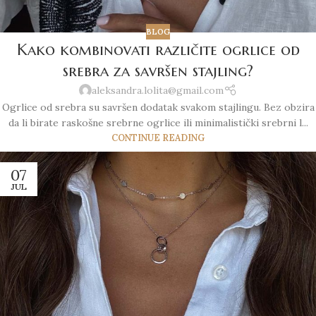
BLOG
Kako kombinovati različite ogrlice od
srebra za savršen stajling?
aleksandra.lolita@gmail.com
Ogrlice od srebra su savršen dodatak svakom stajlingu. Bez obzira
da li birate raskošne srebrne ogrlice ili minimalistički srebrni l...
CONTINUE READING
07
JUL