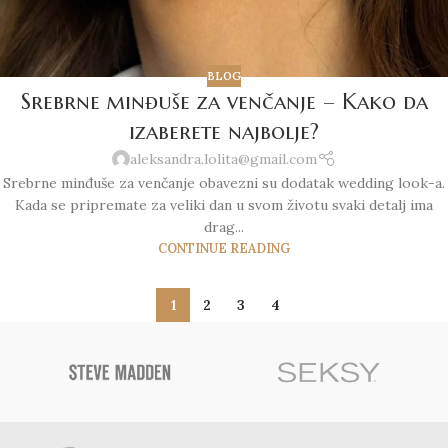
BLOG
Srebrne minđuše za venčanje – Kako da
izaberete najbolje?
aleksandra.lolita@gmail.com
Srebrne minđuše za venčanje obavezni su dodatak wedding look-a.
Kada se pripremate za veliki dan u svom životu svaki detalj ima
drag...
CONTINUE READING
1
2
3
4