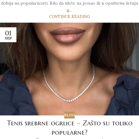
dobija na popularnosti. Bilo da idete na posao ili u opuštenu šetnju
g...
CONTINUE READING
01
SEP
BLOG
Tenis srebrne ogrlice – Zašto su toliko
popularne?