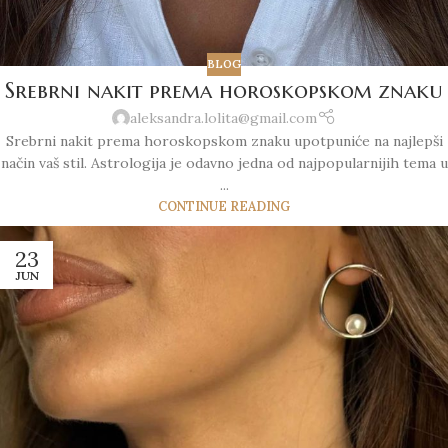
BLOG
Srebrni nakit prema horoskopskom znaku
aleksandra.lolita@gmail.com
Srebrni nakit prema horoskopskom znaku upotpuniće na najlepši
način vaš stil. Astrologija je odavno jedna od najpopularnijih tema u
...
CONTINUE READING
23
JUN