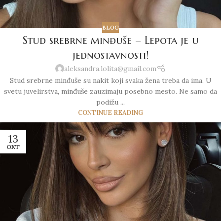
BLOG
Stud srebrne minđuše – Lepota je u
jednostavnosti!
aleksandra.lolita@gmail.com
Stud srebrne minđuše su nakit koji svaka žena treba da ima. U
svetu juvelirstva, minđuše zauzimaju posebno mesto. Ne samo da
podižu ...
CONTINUE READING
13
OKT