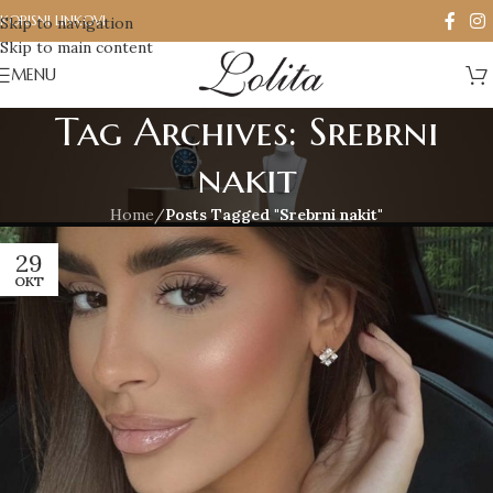
KORISNI LINKOVI
Skip to navigation
Skip to main content
MENU
Tag Archives: Srebrni
nakit
Home
/
Posts Tagged "Srebrni nakit"
29
OKT