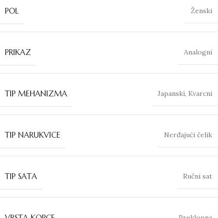
POL
Ženski
PRIKAZ
Analogni
TIP MEHANIZMA
Japanski
,
Kvarcni
TIP NARUKVICE
Nerđajući čelik
TIP SATA
Ručni sat
VRSTA KOPCE
Preklopna