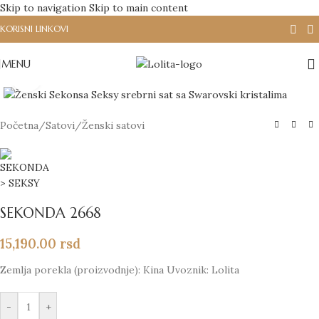
Skip to navigation
Skip to main content
KORISNI LINKOVI
MENU
Click to enlarge
Početna
/
Satovi
/
Ženski satovi
SEKONDA 2668
15,190.00
rsd
Zemlja porekla (proizvodnje): Kina Uvoznik: Lolita
-
+