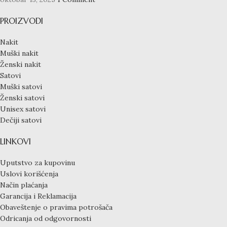
PROIZVODI
Nakit
Muški nakit
Ženski nakit
Satovi
Muški satovi
Ženski satovi
Unisex satovi
Dečiji satovi
LINKOVI
Uputstvo za kupovinu
Uslovi korišćenja
Način plaćanja
Garancija i Reklamacija
Obaveštenje o pravima potrošača
Odricanja od odgovornosti