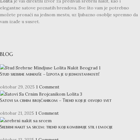
Lolita
je vaš direktni izvor za predivan srebrni nakit, kao i
elegantne satove poznatih brendova. Sve što vam je potrebno
možete pronaći na jednom mestu, uz ljubazno osoblje spremno da
vam izađe u susret.
BLOG
Stud srebrne minđuše – Lepota je u jednostavnosti!
oktobar 29, 2025
1 Comment
Satovi sa crnim brojčanikom – Trend koji je osvojio svet
oktobar 21, 2025
1 Comment
Srebrni nakit sa srcem: trend koji kombinuje stil i emocije
oktobar 13, 2025
1 Comment