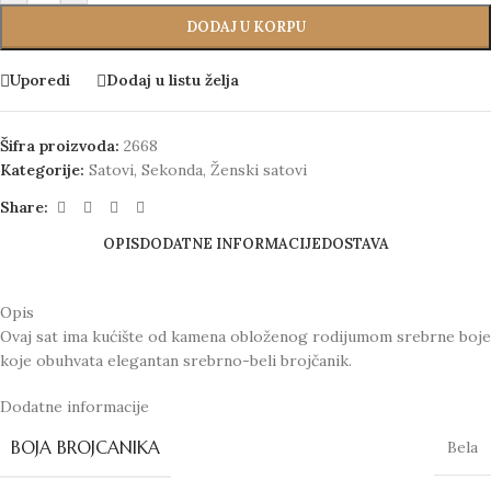
DODAJ U KORPU
Uporedi
Dodaj u listu želja
Šifra proizvoda:
2668
Kategorije:
Satovi
,
Sekonda
,
Ženski satovi
Share:
OPIS
DODATNE INFORMACIJE
DOSTAVA
Opis
Ovaj sat ima kućište od kamena obloženog rodijumom srebrne boje
koje obuhvata elegantan srebrno-beli brojčanik.
Dodatne informacije
BOJA BROJCANIKA
Bela