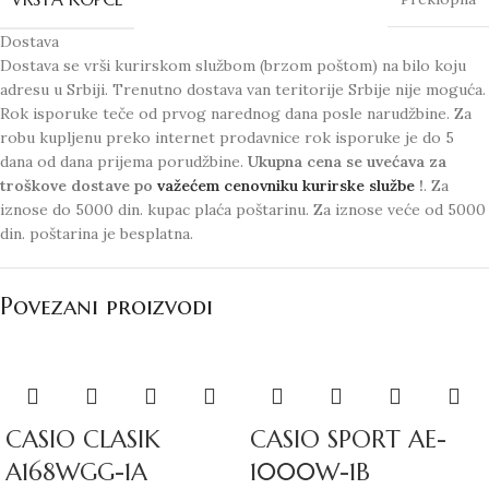
Dostava
Dostava se vrši kurirskom službom (brzom poštom) na bilo koju
adresu u Srbiji. Trenutno dostava van teritorije Srbije nije moguća.
Rok isporuke teče od prvog narednog dana posle narudžbine. Za
robu kupljenu preko internet prodavnice rok isporuke je do 5
dana od dana prijema porudžbine.
Ukupna cena se uvećava za
troškove dostave po
važećem cenovniku kurirske službe
!
. Za
iznose do 5000 din. kupac plaća poštarinu. Za iznose veće od 5000
din. poštarina je besplatna.
Povezani proizvodi
CASIO CLASIK
CASIO SPORT AE-
A168WGG-1A
1000W-1B