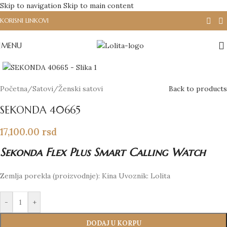
Skip to navigation
Skip to main content
KORISNI LINKOVI
MENU
Click to enlarge
Početna
/
Satovi
/
Ženski satovi
Back to products
SEKONDA 40665
17,100.00
rsd
Sekonda Flex Plus Smart Calling Watch
Zemlja porekla (proizvodnje): Kina Uvoznik: Lolita
-
+
DODAJ U KORPU