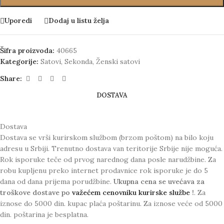
Uporedi
Dodaj u listu želja
Šifra proizvoda:
40665
Kategorije:
Satovi
,
Sekonda
,
Ženski satovi
Share:
DOSTAVA
Dostava
Dostava se vrši kurirskom službom (brzom poštom) na bilo koju
adresu u Srbiji. Trenutno dostava van teritorije Srbije nije moguća.
Rok isporuke teče od prvog narednog dana posle narudžbine. Za
robu kupljenu preko internet prodavnice rok isporuke je do 5
dana od dana prijema porudžbine.
Ukupna cena se uvećava za
troškove dostave po
važećem cenovniku kurirske službe
!
. Za
iznose do 5000 din. kupac plaća poštarinu. Za iznose veće od 5000
din. poštarina je besplatna.