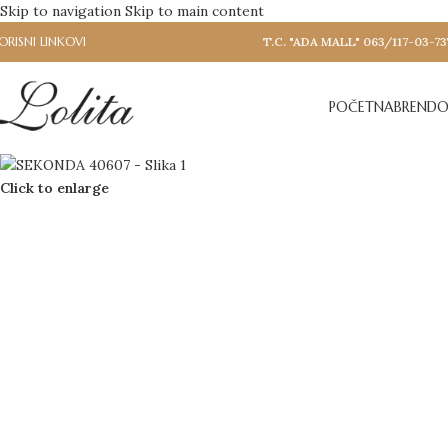
Skip to navigation
Skip to main content
ORISNI LINKOVI
T.C. "ADA MALL" 063/117-03-73
POČETNA
BRENDO
Click to enlarge