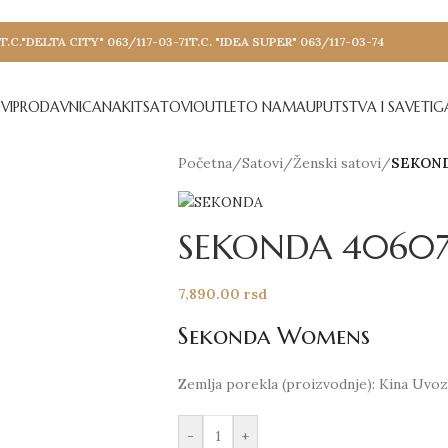
T.C."DELTA CITY" 063/117-03-71
T.C. "IDEA SUPER" 063/117-03-74
VI
PRODAVNICA
NAKIT
SATOVI
OUTLET
O NAMA
UPUTSTVA I SAVETI
GA
Početna
/
Satovi
/
Ženski satovi
/
SEKOND
SEKONDA 4060
7,890.00
rsd
Sekonda Womens
Zemlja porekla (proizvodnje): Kina Uvozn
-
+