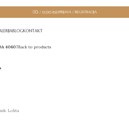
0
PRIJAVA / REGISTRACIJA
/
0.00
RSD
LERIJA
BLOG
KONTAKT
A 40607
Back to products
7
ik: Lolita