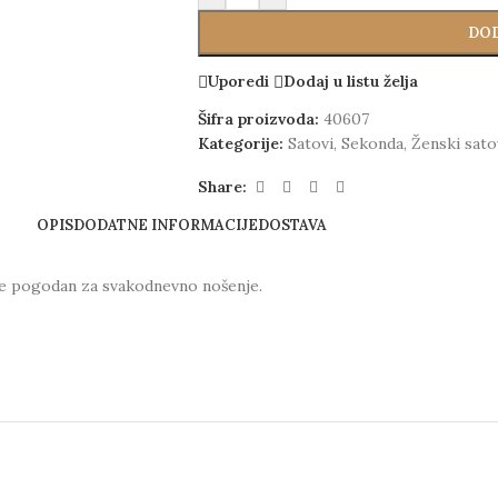
DOD
Uporedi
Dodaj u listu želja
Šifra proizvoda:
40607
Kategorije:
Satovi
,
Sekonda
,
Ženski sato
Share:
OPIS
DODATNE INFORMACIJE
DOSTAVA
je pogodan za svakodnevno nošenje.