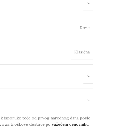
‘-
Roze
Klasična
‘-
‘-
 Rok isporuke teče od prvog narednog dana posle
va za troškove dostave po
važećem cenovniku