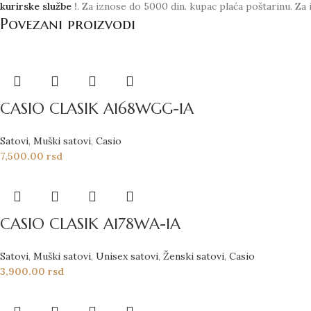
kurirske službe
!
. Za iznose do 5000 din. kupac plaća poštarinu. Za 
Povezani proizvodi
CASIO CLASIK A168WGG-1A
Satovi
,
Muški satovi
,
Casio
7,500.00
rsd
CASIO CLASIK A178WA-1A
Satovi
,
Muški satovi
,
Unisex satovi
,
Ženski satovi
,
Casio
3,900.00
rsd