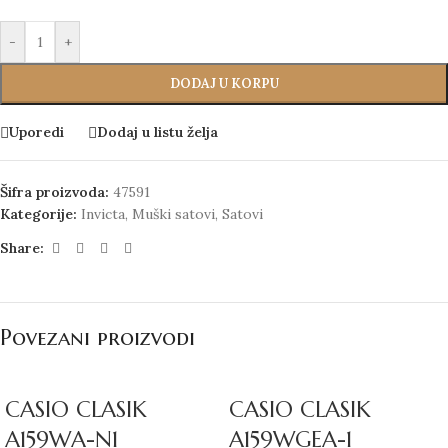
-
+
DODAJ U KORPU
Uporedi
Dodaj u listu želja
Šifra proizvoda:
47591
Kategorije:
Invicta
,
Muški satovi
,
Satovi
Share:
Povezani proizvodi
CASIO CLASIK
CASIO CLASIK
A159WA-N1
A159WGEA-1