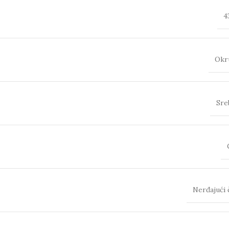
4
Okr
Sre
Nerđajući 