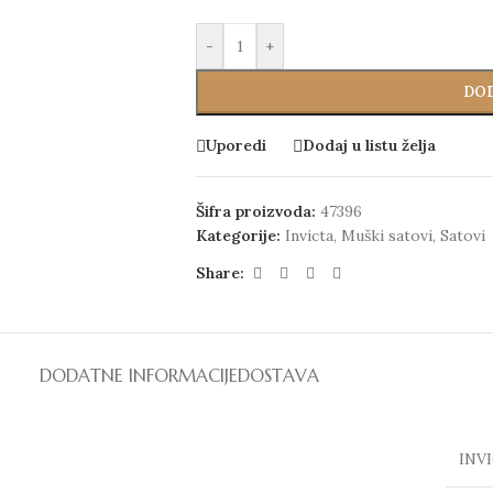
-
+
DOD
Uporedi
Dodaj u listu želja
Šifra proizvoda:
47396
Kategorije:
Invicta
,
Muški satovi
,
Satovi
Share:
DODATNE INFORMACIJE
DOSTAVA
INV