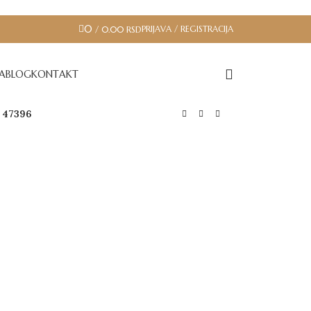
0
PRIJAVA / REGISTRACIJA
/
0.00
RSD
JA
BLOG
KONTAKT
 47396