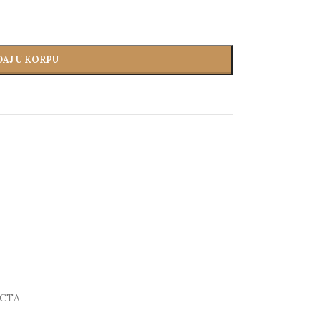
AJ U KORPU
ICTA