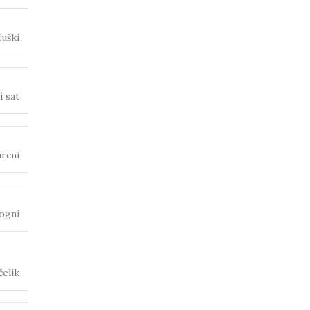
uški
i sat
rcni
ogni
čelik