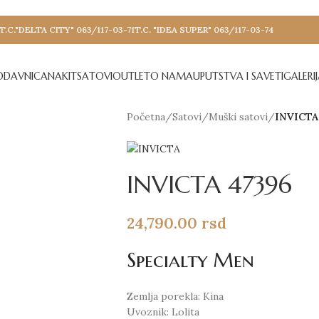
T.C."DELTA CITY" 063/117-03-71
T.C. "IDEA SUPER" 063/117-03-74
ODAVNICA
NAKIT
SATOVI
OUTLET
O NAMA
UPUTSTVA I SAVETI
GALERI
Početna
/
Satovi
/
Muški satovi
/
INVICTA
INVICTA 47396
24,790.00
rsd
Specialty Men
Zemlja porekla: Kina
Uvoznik: Lolita