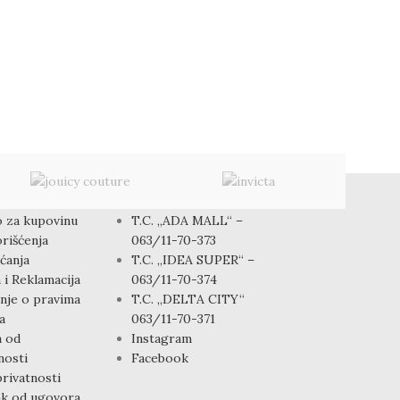
CASIO SP
1B
Satovi
,
Muški sat
6,500.00
rsd
KONTAKT
 za kupovinu
T.C. „ADA MALL“ –
rišćenja
063/11-70-373
ćanja
T.C. „IDEA SUPER“ –
 i Reklamacija
063/11-70-374
nje o pravima
T.C. „DELTA CITY“
a
063/11-70-371
a od
Instagram
osti
Facebook
privatnosti
k od ugovora