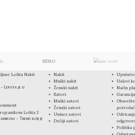
SEIKO
PROIZVODI
LINKOVI
Nakit
Uputstvo
Muški nakit
Uslovi ko
– Lepota je u
Ženski nakit
Način pla
Satovi
Garancija
Muški satovi
Obavešte
Comment
Ženski satovi
potrošač
Unisex satovi
Odricanj
čanikom – Trend koji je
Dečiji satovi
odgovorn
Politika 
Odustana