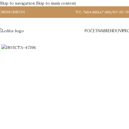
Skip to navigation
Skip to main content
ORISNI LINKOVI
T.C. "ADA MALL" 063/117-03-73
POČETNA
BRENDOVI
PR
Click to enlarge