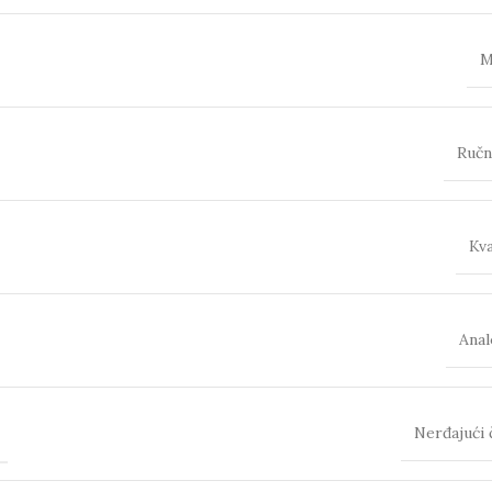
M
Ručn
Kva
Anal
Nerđajući 