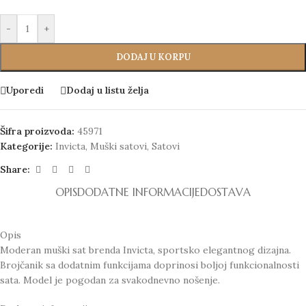
-
+
DODAJ U KORPU
Uporedi
Dodaj u listu želja
Šifra proizvoda:
45971
Kategorije:
Invicta
,
Muški satovi
,
Satovi
Share:
OPIS
DODATNE INFORMACIJE
DOSTAVA
Opis
Moderan muški sat brenda Invicta, sportsko elegantnog dizajna.
Brojčanik sa dodatnim funkcijama doprinosi boljoj funkcionalnosti
sata. Model je pogodan za svakodnevno nošenje.