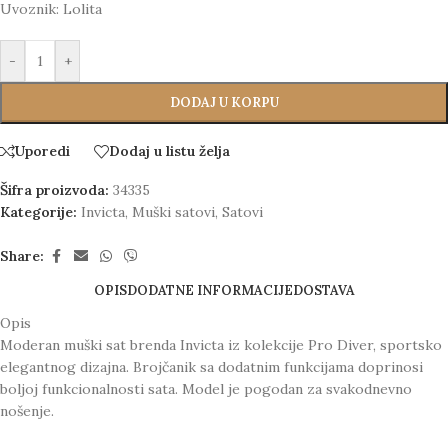
Uvoznik: Lolita
-
+
DODAJ U KORPU
Uporedi
Dodaj u listu želja
Šifra proizvoda:
34335
Kategorije:
Invicta
,
Muški satovi
,
Satovi
Share:
OPIS
DODATNE INFORMACIJE
DOSTAVA
Opis
Moderan muški sat brenda Invicta iz kolekcije Pro Diver, sportsko
elegantnog dizajna. Brojčanik sa dodatnim funkcijama doprinosi
boljoj funkcionalnosti sata. Model je pogodan za svakodnevno
nošenje.