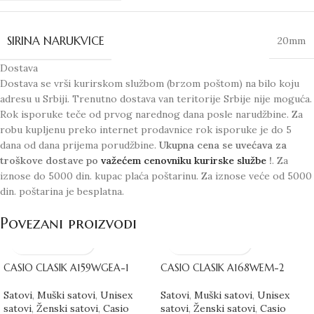
SIRINA NARUKVICE
20mm
Dostava
Dostava se vrši kurirskom službom (brzom poštom) na bilo koju
adresu u Srbiji. Trenutno dostava van teritorije Srbije nije moguća.
Rok isporuke teče od prvog narednog dana posle narudžbine. Za
robu kupljenu preko internet prodavnice rok isporuke je do 5
dana od dana prijema porudžbine.
Ukupna cena se uvećava za
troškove dostave po
važećem cenovniku kurirske službe
!
. Za
iznose do 5000 din. kupac plaća poštarinu. Za iznose veće od 5000
din. poštarina je besplatna.
Povezani proizvodi
CASIO CLASIK A159WGEA-1
CASIO CLASIK A168WEM-2
Satovi
,
Muški satovi
,
Unisex
Satovi
,
Muški satovi
,
Unisex
satovi
,
Ženski satovi
,
Casio
satovi
,
Ženski satovi
,
Casio