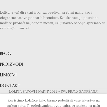
Lolita
je vaš direktni izvor za predivan srebrni nakit, kao i
elegantne satove poznatih brendova. Sve što vam je potrebno
možete pronaći na jednom mestu, uz ljubazno osoblje spremno da
vam izađe u susret.
BLOG
PROIZVODI
LINKOVI
KONTAKT
LOLITA SATOVI I NAKIT
2024 - SVA PRAVA ZADRŽANA!
Koristimo kolačiće kako bismo poboljšali vaše iskustvo na
našem sajtu. Pregledavanjem ovog sajta, pristajete na našu