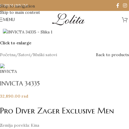
KORISNI LINKOVI
Skip to navigation
Skip to main content
MENU
Click to enlarge
Početna
/
Satovi
/
Muški satovi
Back to products
INVICTA 34335
32,890.00
rsd
Pro Diver Zager Exclusive Men
Zemlja porekla: Kina