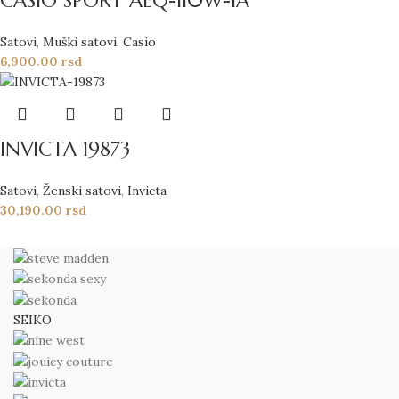
CASIO SPORT AEQ-110W-1A
Satovi
,
Muški satovi
,
Casio
6,900.00
rsd
INVICTA 19873
Satovi
,
Ženski satovi
,
Invicta
30,190.00
rsd
SEIKO