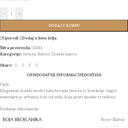
-
+
DODAJ U KORPU
Uporedi
Dodaj u listu želja
Šifra proizvoda:
33361
Kategorije:
Invicta
,
Satovi
,
Ženski satovi
Share:
OPIS
DODATNE INFORMACIJE
DOSTAVA
Opis
Elegantan ženski model sata brenda Invicta iz kolekcije Angel
namenjen je urbanoj ženi od stila, koja prati modne trendove.
Dodatne informacije
BOJA BROJCANIKA
Roze-Zlatna