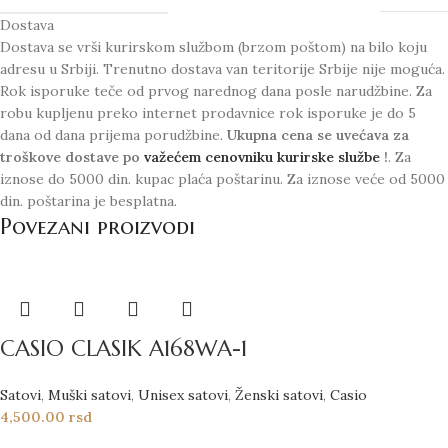
Dostava
Dostava se vrši kurirskom službom (brzom poštom) na bilo koju
adresu u Srbiji. Trenutno dostava van teritorije Srbije nije moguća.
Rok isporuke teče od prvog narednog dana posle narudžbine. Za
robu kupljenu preko internet prodavnice rok isporuke je do 5
dana od dana prijema porudžbine.
Ukupna cena se uvećava za
troškove dostave po
važećem cenovniku kurirske službe
!
. Za
iznose do 5000 din. kupac plaća poštarinu. Za iznose veće od 5000
din. poštarina je besplatna.
Povezani proizvodi
CASIO CLASIK A168WA-1
Satovi
,
Muški satovi
,
Unisex satovi
,
Ženski satovi
,
Casio
4,500.00
rsd