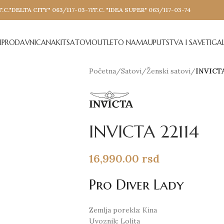
T.C."DELTA CITY" 063/117-03-71
T.C. "IDEA SUPER" 063/117-03-74
I
PRODAVNICA
NAKIT
SATOVI
OUTLET
O NAMA
UPUTSTVA I SAVETI
GAL
Početna
/
Satovi
/
Ženski satovi
/
INVICTA
INVICTA 22114
16,990.00
rsd
Pro Diver Lady
Zemlja porekla: Kina
Uvoznik: Lolita