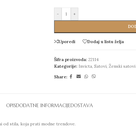
-
+
DOD
Uporedi
Dodaj u listu želja
Šifra proizvoda:
22114
Kategorije:
Invicta
,
Satovi
,
Ženski satovi
Share:
OPIS
DODATNE INFORMACIJE
DOSTAVA
i od stila, koja prati modne trendove.