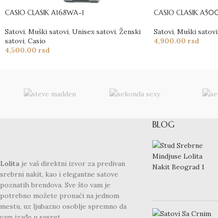
CASIO CLASIK A168WA-1
CASIO CLASIK A50
Satovi
,
Muški satovi
,
Unisex satovi
,
Ženski
Satovi
,
Muški satovi
satovi
,
Casio
4,900.00
rsd
4,500.00
rsd
BLOG
Lolita
je vaš direktni izvor za predivan
srebrni nakit, kao i elegantne satove
poznatih brendova. Sve što vam je
potrebno možete pronaći na jednom
mestu, uz ljubazno osoblje spremno da
vam izađe u susret.