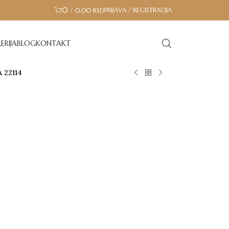
0
PRIJAVA / REGISTRACIJA
/
0.00
RSD
ERIJA
BLOG
KONTAKT
 22114