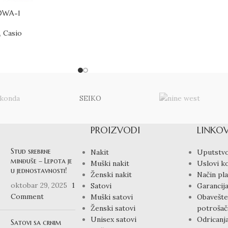
0WA-1
,
Casio
SEIKO
PROIZVODI
LINKOV
Stud srebrne
Nakit
Uputstvo
minđuše – Lepota je
Muški nakit
Uslovi ko
u jednostavnosti!
Ženski nakit
Način pla
oktobar 29, 2025
1
Satovi
Garancija
Comment
Muški satovi
Obavešte
Ženski satovi
potrošač
Unisex satovi
Odricanj
Satovi sa crnim