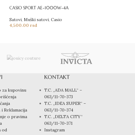
CASIO SPORT AE-1000W-4A
CASIO SPORT A
Satovi
,
Muški satovi
,
Casio
Satovi
,
Muški sat
4,500.00
rsd
5,500.00
rsd
I
KONTAKT
 za kupovinu
T.C. „ADA MALL“ –
rišćenja
063/11-70-373
ćanja
T.C. „IDEA SUPER“ –
 i Reklamacija
063/11-70-374
nje o pravima
T.C. „DELTA CITY“
a
063/11-70-371
a od
Instagram