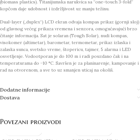
(biomass plastics). Titanijumska narukvica sa “one-touch 3-fold”
kopčom daje udobnost i izdržljivost uz manju težinu.
Dual-layer („duplex“) LCD ekran odvaja kompas prikaz (gornji sloj)
od glavnog većeg prikaza vremena i senzora, omogućavajući brzo
čitanje informacija. Sat je solaran (Tough Solar), nudi kompas,
visokomer (altimetar), barometar, termometar, prikaz izlaska i
zalaska sunca, svetsko vreme, štopericu, tajmer, 5 alarma i LED
osvetljenje. Vodootporan je do 100 m i radi pouzdano čak i na
temperaturama do −10 °C. Savršen je za planinarenje, kampovanje i
rad na otvorenom, a sve to uz smanjen uticaj na okoliš.
Dodatne informacije
Dostava
Povezani proizvodi