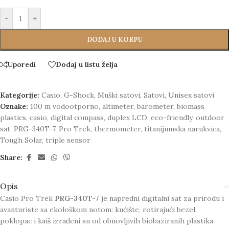
-
+
DODAJ U KORPU
Uporedi
Dodaj u listu želja
Kategorije:
Casio
,
G-Shock
,
Muški satovi
,
Satovi
,
Unisex satovi
Oznake:
100 m vodootporno
,
altimeter
,
barometer
,
biomass
plastics
,
casio
,
digital compass
,
duplex LCD
,
eco-friendly
,
outdoor
sat
,
PRG-340T-7
,
Pro Trek
,
thermometer
,
titanijumska narukvica
,
Tough Solar
,
triple sensor
Share:
Opis
Casio Pro Trek
PRG-340T-7
je napredni digitalni sat za prirodu i
avanturiste sa ekološkom notom: kućište, rotirajući bezel,
poklopac i kaiš izrađeni su od obnovljivih biobaziranih plastika