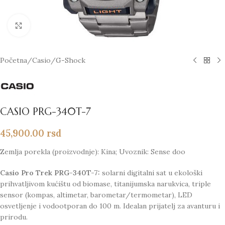
Click to enlarge
Početna
/
Casio
/
G-Shock
CASIO PRG-340T-7
45,900.00
rsd
Zemlja porekla (proizvodnje): Kina; Uvoznik: Sense doo
Casio Pro Trek PRG-340T-7:
solarni digitalni sat u ekološki
prihvatljivom kućištu od biomase, titanijumska narukvica, triple
sensor (kompas, altimetar, barometar/termometar), LED
osvetljenje i vodootporan do 100 m. Idealan prijatelj za avanturu i
prirodu.