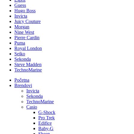
Guess
Hugo Boss
Invicta
Juicy Couture
Morgan
Nine West
Pierre Cardin
Puma
Royal London
Seiko
Sekonda
Steve Madden
TechnoMarine
Početna
Brendovi
Invicta
Sekonda
TechnoMarine
Casio
G-Shock
Pro Trek
Edifice
Baby-G
Sheen