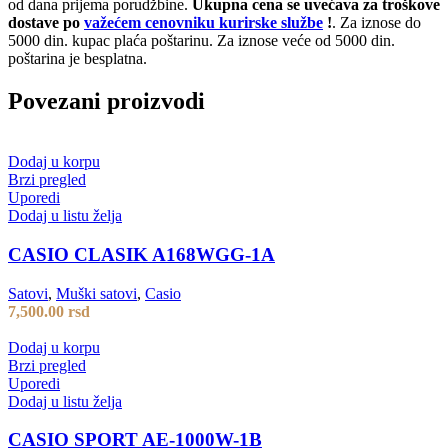
od dana prijema porudžbine.
Ukupna cena se uvećava za troškove
dostave po
važećem cenovniku kurirske službe
!
. Za iznose do
5000 din. kupac plaća poštarinu. Za iznose veće od 5000 din.
poštarina je besplatna.
Povezani proizvodi
Dodaj u korpu
Brzi pregled
Uporedi
Dodaj u listu želja
CASIO CLASIK A168WGG-1A
Satovi
,
Muški satovi
,
Casio
7,500.00
rsd
Dodaj u korpu
Brzi pregled
Uporedi
Dodaj u listu želja
CASIO SPORT AE-1000W-1B