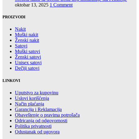
oktobar 13, 2025
1 Comment
PROIZVODI
Nakit
Muški nakit
Ženski nakit
Satovi
Muški satovi
Ženski satovi
Unisex satovi
Dečiji satovi
LINKOVI
Uputstvo za kupovinu
Uslovi korišćenja
Način plaćanja
Garancija i Reklamacija
Obaveštenje o pravima potrošača
Odricanja od odgovornosti
Politika privatnosti
Odustanak od ugovora