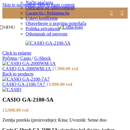
Način plaćanja
Skip to navigation
Skip to main content
Odricanja od odgovornosti
Garancija i Reklamacija
Uslovi korišćenja
Obaveštenje o pravima potrošača
MENU
Politika privatnosti
Odustanak od ugovora
Click to enlarge
Početna
/
Casio
/
G-Shock
CASIO GA-2000WM-1A
17,900.00
rsd
Back to products
CASIO GA-2100-7A7
13,900.00
rsd
CASIO GA-2100-5A
13,900.00
rsd
Zemlja porekla (proizvodnje): Kina; Uvoznik: Sense doo
Casio G-Shock GA-2100-5A
: ekstraling bež dizajna, karbon