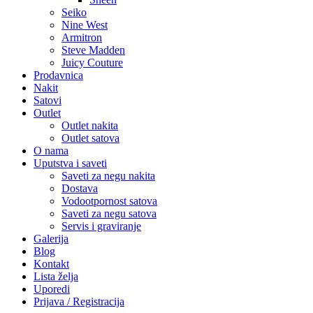
Seiko
Nine West
Armitron
Steve Madden
Juicy Couture
Prodavnica
Nakit
Satovi
Outlet
Outlet nakita
Outlet satova
O nama
Uputstva i saveti
Saveti za negu nakita
Dostava
Vodootpornost satova
Saveti za negu satova
Servis i graviranje
Galerija
Blog
Kontakt
Lista želja
Uporedi
Prijava / Registracija