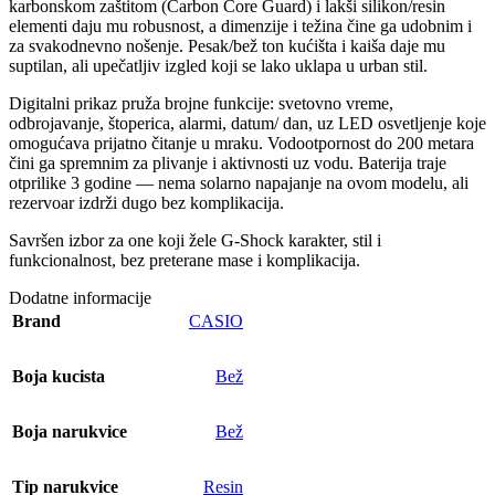
karbonskom zaštitom (Carbon Core Guard) i lakši silikon/resin
elementi daju mu robusnost, a dimenzije i težina čine ga udobnim i
za svakodnevno nošenje. Pesak/bež ton kućišta i kaiša daje mu
suptilan, ali upečatljiv izgled koji se lako uklapa u urban stil.
Digitalni prikaz pruža brojne funkcije: svetovno vreme,
odbrojavanje, štoperica, alarmi, datum/ dan, uz LED osvetljenje koje
omogućava prijatno čitanje u mraku. Vodootpornost do 200 metara
čini ga spremnim za plivanje i aktivnosti uz vodu. Baterija traje
otprilike 3 godine — nema solarno napajanje na ovom modelu, ali
rezervoar izdrži dugo bez komplikacija.
Savršen izbor za one koji žele G-Shock karakter, stil i
funkcionalnost, bez preterane mase i komplikacija.
Dodatne informacije
Brand
CASIO
Boja kucista
Bež
Boja narukvice
Bež
Tip narukvice
Resin