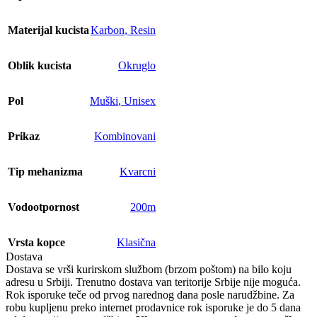
Materijal kucista
Karbon
,
Resin
Oblik kucista
Okruglo
Pol
Muški
,
Unisex
Prikaz
Kombinovani
Tip mehanizma
Kvarcni
Vodootpornost
200m
Vrsta kopce
Klasična
Dostava
Dostava se vrši kurirskom službom (brzom poštom) na bilo koju
adresu u Srbiji. Trenutno dostava van teritorije Srbije nije moguća.
Rok isporuke teče od prvog narednog dana posle narudžbine. Za
robu kupljenu preko internet prodavnice rok isporuke je do 5 dana