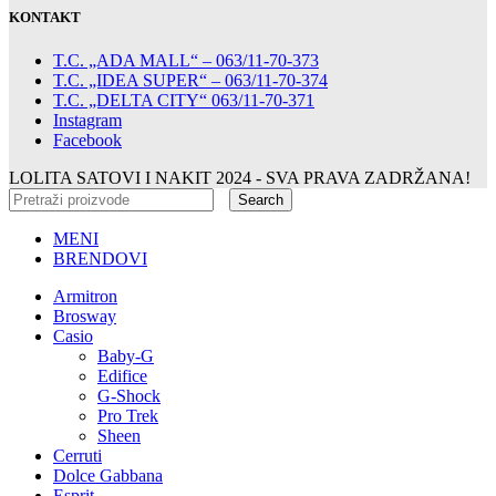
KONTAKT
T.C. „ADA MALL“ – 063/11-70-373
T.C. „IDEA SUPER“ – 063/11-70-374
T.C. „DELTA CITY“ 063/11-70-371
Instagram
Facebook
LOLITA SATOVI I NAKIT
2024 - SVA PRAVA ZADRŽANA!
Search
MENI
BRENDOVI
Armitron
Brosway
Casio
Baby-G
Edifice
G-Shock
Pro Trek
Sheen
Cerruti
Dolce Gabbana
Esprit