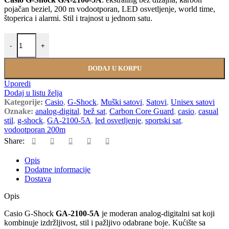
pojačan beziel, 200 m vodootporan, LED osvetljenje, world time,
štoperica i alarmi. Stil i trajnost u jednom satu.
CASIO GA-2100-5A količina
-
+
DODAJ U KORPU
Uporedi
Dodaj u listu želja
Kategorije:
Casio
,
G-Shock
,
Muški satovi
,
Satovi
,
Unisex satovi
Oznake:
analog-digital
,
bež sat
,
Carbon Core Guard
,
casio
,
casual
stil
,
g-shock
,
GA-2100-5A
,
led osvetljenje
,
sportski sat
,
vodootporan 200m
Share:
Opis
Dodatne informacije
Dostava
Opis
Casio G-Shock
GA-2100-5A
je moderan analog-digitalni sat koji
kombinuje izdržljivost, stil i pažljivo odabrane boje. Kućište sa