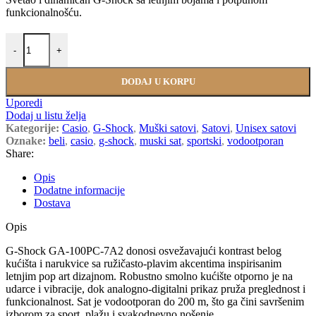
funkcionalnošću.
CASIO GA-100PC-7A2 količina
-
+
DODAJ U KORPU
Uporedi
Dodaj u listu želja
Kategorije:
Casio
,
G-Shock
,
Muški satovi
,
Satovi
,
Unisex satovi
Oznake:
beli
,
casio
,
g-shock
,
muski sat
,
sportski
,
vodootporan
Share:
Opis
Dodatne informacije
Dostava
Opis
G-Shock GA-100PC-7A2 donosi osvežavajući kontrast belog
kućišta i narukvice sa ružičasto-plavim akcentima inspirisanim
letnjim pop art dizajnom. Robustno smolno kućište otporno je na
udarce i vibracije, dok analogno-digitalni prikaz pruža preglednost i
funkcionalnost. Sat je vodootporan do 200 m, što ga čini savršenim
izborom za sport, plažu i svakodnevno nošenje.