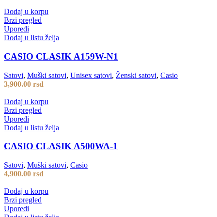
Dodaj u korpu
Brzi pregled
Uporedi
Dodaj u listu želja
CASIO CLASIK A159W-N1
Satovi
,
Muški satovi
,
Unisex satovi
,
Ženski satovi
,
Casio
3,900.00
rsd
Dodaj u korpu
Brzi pregled
Uporedi
Dodaj u listu želja
CASIO CLASIK A500WA-1
Satovi
,
Muški satovi
,
Casio
4,900.00
rsd
Dodaj u korpu
Brzi pregled
Uporedi