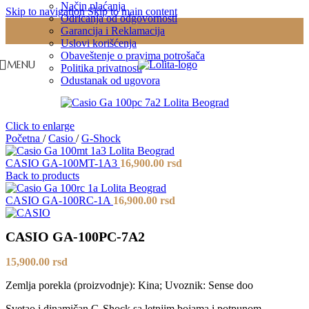
Način plaćanja
Skip to navigation
Skip to main content
Odricanja od odgovornosti
Garancija i Reklamacija
Uslovi korišćenja
Obaveštenje o pravima potrošača
MENU
Politika privatnosti
Odustanak od ugovora
Click to enlarge
Početna
/
Casio
/
G-Shock
CASIO GA-100MT-1A3
16,900.00
rsd
Back to products
CASIO GA-100RC-1A
16,900.00
rsd
CASIO GA-100PC-7A2
15,900.00
rsd
Zemlja porekla (proizvodnje): Kina; Uvoznik: Sense doo
Svetao i dinamičan G-Shock sa letnjim bojama i potpunom