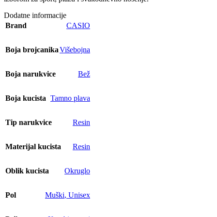
Dodatne informacije
Brand
CASIO
Boja brojcanika
Višebojna
Boja narukvice
Bež
Boja kucista
Tamno plava
Tip narukvice
Resin
Materijal kucista
Resin
Oblik kucista
Okruglo
Pol
Muški
,
Unisex