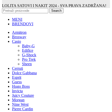
LOLITA SATOVI I NAKIT
2024 - SVA PRAVA ZADRŽANA!
Search
MENI
BRENDOVI
Armitron
Brosway
Casio
Baby-G
Edifice
G-Shock
Pro Trek
Sheen
Cerruti
Dolce Gabbana
Esprit
Guess
Hugo Boss
Invicta
Juicy Couture
Morgan
Nine West
Pierre Cardin