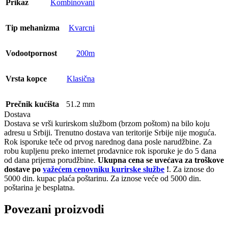
Prikaz
Kombinovani
Tip mehanizma
Kvarcni
Vodootpornost
200m
Vrsta kopce
Klasična
Prečnik kućišta
51.2 mm
Dostava
Dostava se vrši kurirskom službom (brzom poštom) na bilo koju
adresu u Srbiji. Trenutno dostava van teritorije Srbije nije moguća.
Rok isporuke teče od prvog narednog dana posle narudžbine. Za
robu kupljenu preko internet prodavnice rok isporuke je do 5 dana
od dana prijema porudžbine.
Ukupna cena se uvećava za troškove
dostave po
važećem cenovniku kurirske službe
!
. Za iznose do
5000 din. kupac plaća poštarinu. Za iznose veće od 5000 din.
poštarina je besplatna.
Povezani proizvodi