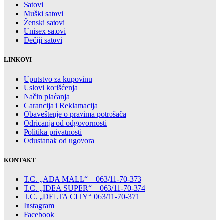
Satovi
Muški satovi
Ženski satovi
Unisex satovi
Dečiji satovi
LINKOVI
Uputstvo za kupovinu
Uslovi korišćenja
Način plaćanja
Garancija i Reklamacija
Obaveštenje o pravima potrošača
Odricanja od odgovornosti
Politika privatnosti
Odustanak od ugovora
KONTAKT
T.C. „ADA MALL“ – 063/11-70-373
T.C. „IDEA SUPER“ – 063/11-70-374
T.C. „DELTA CITY“ 063/11-70-371
Instagram
Facebook