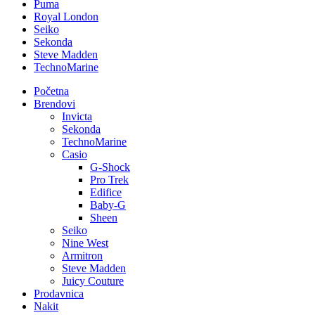
Puma
Royal London
Seiko
Sekonda
Steve Madden
TechnoMarine
Početna
Brendovi
Invicta
Sekonda
TechnoMarine
Casio
G-Shock
Pro Trek
Edifice
Baby-G
Sheen
Seiko
Nine West
Armitron
Steve Madden
Juicy Couture
Prodavnica
Nakit