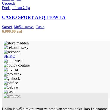
Uporedi
Dodaj u listu želja
CASIO SPORT AEQ-110W-1A
Satovi
,
Muški satovi
,
Casio
6,900.00
rsd
SEIKO
Lolita
je vaš direktni izvor za predivan srebrni nakit, kao i elegantne