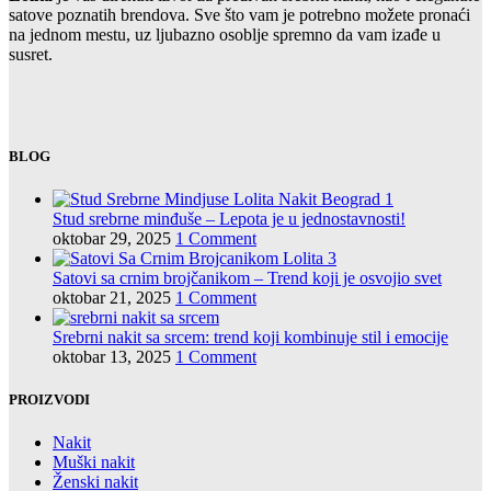
satove poznatih brendova. Sve što vam je potrebno možete pronaći
na jednom mestu, uz ljubazno osoblje spremno da vam izađe u
susret.
BLOG
Stud srebrne minđuše – Lepota je u jednostavnosti!
oktobar 29, 2025
1 Comment
Satovi sa crnim brojčanikom – Trend koji je osvojio svet
oktobar 21, 2025
1 Comment
Srebrni nakit sa srcem: trend koji kombinuje stil i emocije
oktobar 13, 2025
1 Comment
PROIZVODI
Nakit
Muški nakit
Ženski nakit