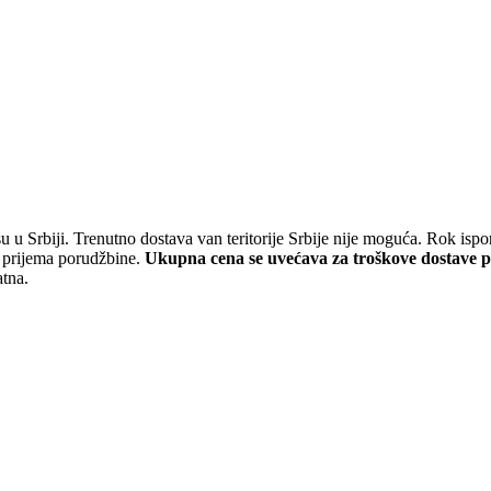
 u Srbiji. Trenutno dostava van teritorije Srbije nije moguća. Rok is
a prijema porudžbine.
Ukupna cena se uvećava za troškove dostave 
atna.