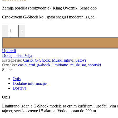
Zemlja porekla (proizvodnje): Kina; Uvoznik: Sense doo
Crno-crveni G-Shock koji spaja snagu i moderan izgled.
CASIO GA-100BNR-1A količina
-
+
Uporedi
Dodaj u listu želja
Kategorije:
Casio
,
G-Shock
,
Muški satovi
,
Satovi
Oznake:
casio
,
crni
,
g-shock
,
limitirano
,
muski sat
,
sportski
Share:
Opis
Dodatne informacije
Dostava
Opis
Limitirano izdanje G-Shock modela sa crnim kućištem i upečatljivim c
tajmer, svetsko vreme i 5 alarma. Vodootporan do 200 m.