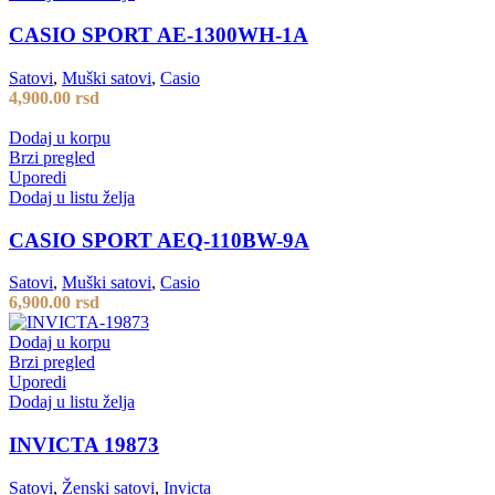
CASIO SPORT AE-1300WH-1A
Satovi
,
Muški satovi
,
Casio
4,900.00
rsd
Dodaj u korpu
Brzi pregled
Uporedi
Dodaj u listu želja
CASIO SPORT AEQ-110BW-9A
Satovi
,
Muški satovi
,
Casio
6,900.00
rsd
Dodaj u korpu
Brzi pregled
Uporedi
Dodaj u listu želja
INVICTA 19873
Satovi
,
Ženski satovi
,
Invicta