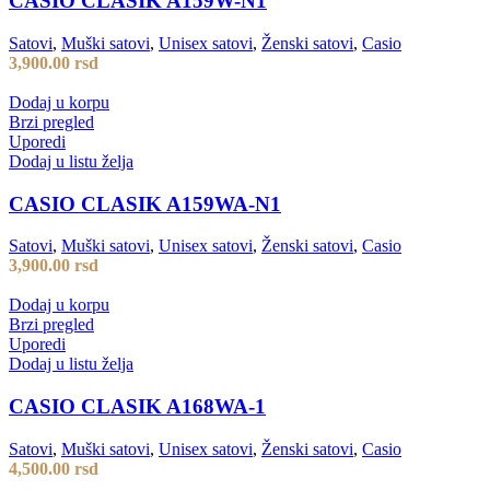
CASIO CLASIK A159W-N1
Satovi
,
Muški satovi
,
Unisex satovi
,
Ženski satovi
,
Casio
3,900.00
rsd
Dodaj u korpu
Brzi pregled
Uporedi
Dodaj u listu želja
CASIO CLASIK A159WA-N1
Satovi
,
Muški satovi
,
Unisex satovi
,
Ženski satovi
,
Casio
3,900.00
rsd
Dodaj u korpu
Brzi pregled
Uporedi
Dodaj u listu želja
CASIO CLASIK A168WA-1
Satovi
,
Muški satovi
,
Unisex satovi
,
Ženski satovi
,
Casio
4,500.00
rsd