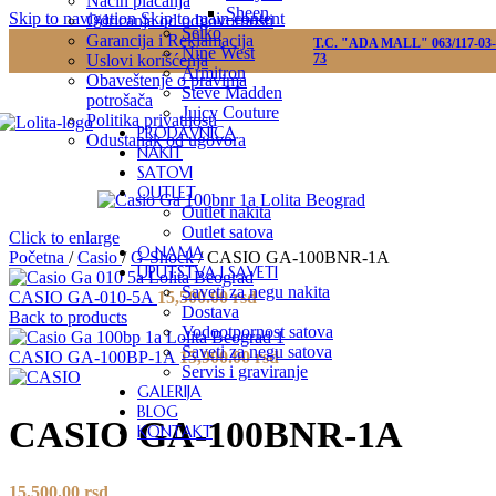
Način plaćanja
Sheen
Skip to navigation
Skip to main content
Odricanja od odgovornosti
Seiko
Garancija i Reklamacija
T.C. "ADA MALL" 063/117-03-
Nine West
Uslovi korišćenja
73
Armitron
Obaveštenje o pravima
Steve Madden
potrošača
Juicy Couture
Politika privatnosti
PRODAVNICA
Odustanak od ugovora
NAKIT
SATOVI
OUTLET
Outlet nakita
Outlet satova
Click to enlarge
O NAMA
Početna
/
Casio
/
G-Shock
/
CASIO GA-100BNR-1A
UPUTSTVA I SAVETI
Saveti za negu nakita
CASIO GA-010-5A
15,500.00
rsd
Dostava
Back to products
Vodootpornost satova
Saveti za negu satova
CASIO GA-100BP-1A
15,900.00
rsd
Servis i graviranje
GALERIJA
BLOG
CASIO GA-100BNR-1A
KONTAKT
15,500.00
rsd