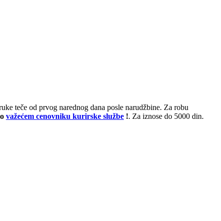
poruke teče od prvog narednog dana posle narudžbine. Za robu
po
važećem cenovniku kurirske službe
!
. Za iznose do 5000 din.