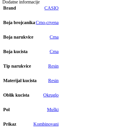
Dodatne informacije
Brand
CASIO
Boja brojcanika
Crno-crvena
Boja narukvice
Crna
Boja kucista
Crna
Tip narukvice
Resin
Materijal kucista
Resin
Oblik kucista
Okruglo
Pol
Muški
Prikaz
Kombinovani