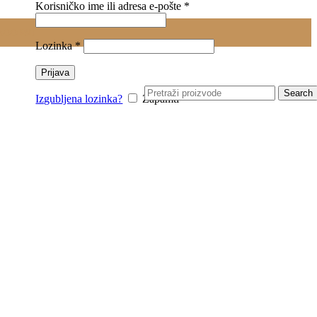
Obavezno
Korisničko ime ili adresa e-pošte
*
0.00
RSD
Obavezno
Lozinka
*
Prijava
Search
Izgubljena lozinka?
Zapamti