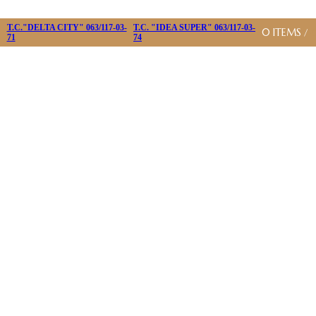
T.C."DELTA CITY" 063/117-03-
T.C. "IDEA SUPER" 063/117-03-
0
ITEMS
/
71
74