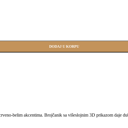
DODAJ U KORPU
rveno-belim akcentima. Brojčanik sa višeslojnim 3D prikazom daje dubi