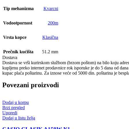
Tip mehanizma
Kvarcni
Vodootpornost
200m
Vrsta kopce
Klasična
Prečnik kućišta
51.2 mm
Dostava
Dostava se vrši kurirskom službom (brzom poštom) na bilo koju adresu
kupljenu preko internet prodavnice rok isporuke je do 5 dana od dan
kupac plaća poštarinu. Za iznose veće od 5000 din. poštarina je bespl
Povezani proizvodi
Dodaj u korpu
Brzi pregled
Uporedi
Dodaj u listu želja