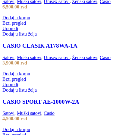
Satovi
,
Muški satovi
,
Unisex satovi
,
Ženski satovi
,
Casio
6,500.00
rsd
Dodaj u korpu
Brzi pregled
Uporedi
Dodaj u listu želja
CASIO CLASIK A178WA-1A
Satovi
,
Muški satovi
,
Unisex satovi
,
Ženski satovi
,
Casio
3,900.00
rsd
Dodaj u korpu
Brzi pregled
Uporedi
Dodaj u listu želja
CASIO SPORT AE-1000W-2A
Satovi
,
Muški satovi
,
Casio
4,500.00
rsd
Dodaj u korpu
Brzi pregled