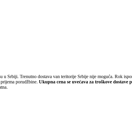
 u Srbiji. Trenutno dostava van teritorije Srbije nije moguća. Rok is
a prijema porudžbine.
Ukupna cena se uvećava za troškove dostave 
atna.