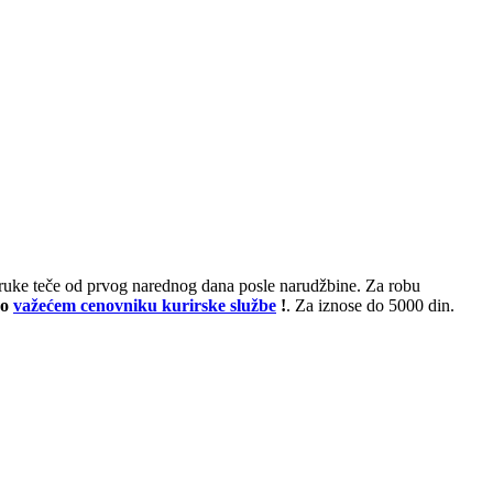
poruke teče od prvog narednog dana posle narudžbine. Za robu
po
važećem cenovniku kurirske službe
!
. Za iznose do 5000 din.