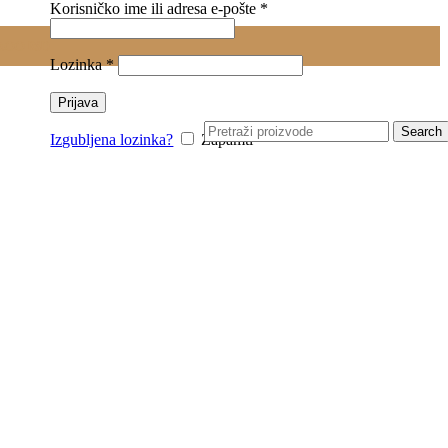
Obavezno
Korisničko ime ili adresa e-pošte
*
0.00
RSD
Obavezno
Lozinka
*
Prijava
Search
Izgubljena lozinka?
Zapamti