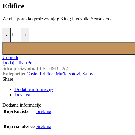
Edifice
Zemlja porekla (proizvodnje): Kina; Uvoznik: Sense doo
CASIO EFR-539D-1A2 količina
-
+
Uporedi
Dodaj u listu želja
Šifra proizvoda:
EFR-539D-1A2
Kategorije:
Casio
,
Edifice
,
Muški satovi
,
Satovi
Share:
Dodatne informacije
Dostava
Dodatne informacije
Boja kucista
Srebrna
Boja narukvice
Srebrna