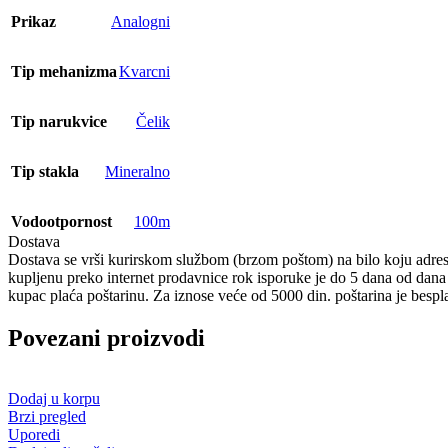
Prikaz
Analogni
Tip mehanizma
Kvarcni
Tip narukvice
Čelik
Tip stakla
Mineralno
Vodootpornost
100m
Dostava
Dostava se vrši kurirskom službom (brzom poštom) na bilo koju adresu
kupljenu preko internet prodavnice rok isporuke je do 5 dana od dan
kupac plaća poštarinu. Za iznose veće od 5000 din. poštarina je bespl
Povezani proizvodi
Dodaj u korpu
Brzi pregled
Uporedi