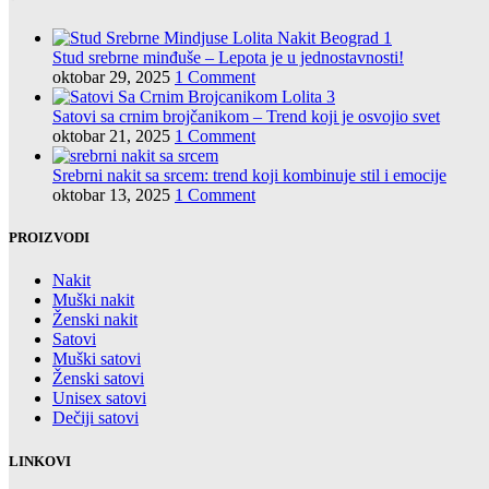
Stud srebrne minđuše – Lepota je u jednostavnosti!
oktobar 29, 2025
1 Comment
Satovi sa crnim brojčanikom – Trend koji je osvojio svet
oktobar 21, 2025
1 Comment
Srebrni nakit sa srcem: trend koji kombinuje stil i emocije
oktobar 13, 2025
1 Comment
PROIZVODI
Nakit
Muški nakit
Ženski nakit
Satovi
Muški satovi
Ženski satovi
Unisex satovi
Dečiji satovi
LINKOVI