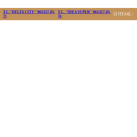
T.C."DELTA CITY" 063/117-03-
T.C. "IDEA SUPER" 063/117-03-
0
ITEMS
/
71
74