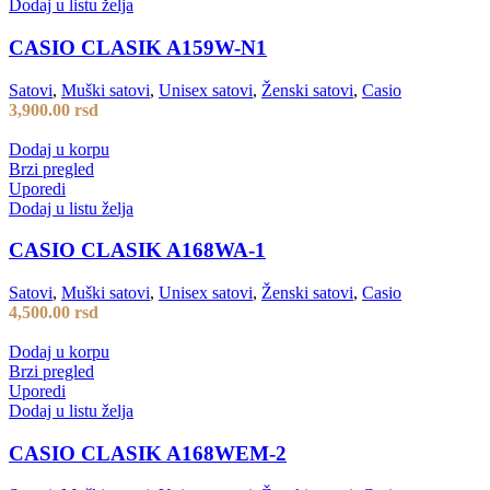
Dodaj u listu želja
CASIO CLASIK A159W-N1
Satovi
,
Muški satovi
,
Unisex satovi
,
Ženski satovi
,
Casio
3,900.00
rsd
Dodaj u korpu
Brzi pregled
Uporedi
Dodaj u listu želja
CASIO CLASIK A168WA-1
Satovi
,
Muški satovi
,
Unisex satovi
,
Ženski satovi
,
Casio
4,500.00
rsd
Dodaj u korpu
Brzi pregled
Uporedi
Dodaj u listu želja
CASIO CLASIK A168WEM-2