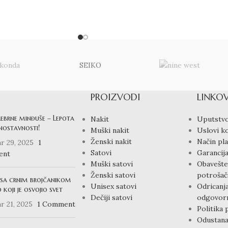
SEIKO
PROIZVODI
LINKOV
rebrne minđuše – Lepota
Nakit
Uputstvo
dnostavnosti!
Muški nakit
Uslovi ko
Ženski nakit
Način pla
r 29, 2025
1
Satovi
Garancija
ent
Muški satovi
Obavešte
Ženski satovi
potrošač
 sa crnim brojčanikom
Unisex satovi
Odricanj
 koji je osvojio svet
Dečiji satovi
odgovorn
r 21, 2025
1 Comment
Politika 
Odustana