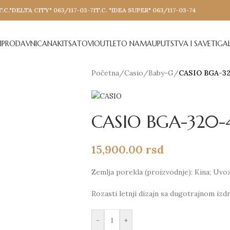
T.C."DELTA CITY" 063/117-03-71
T.C. "IDEA SUPER" 063/117-03-74
I
PRODAVNICA
NAKIT
SATOVI
OUTLET
O NAMA
UPUTSTVA I SAVETI
GAL
Početna
/
Casio
/
Baby-G
/
CASIO BGA-3
CASIO BGA-320-
15,900.00
rsd
Zemlja porekla (proizvodnje): Kina; Uvo
Rozasti letnji dizajn sa dugotrajnom izd
-
+