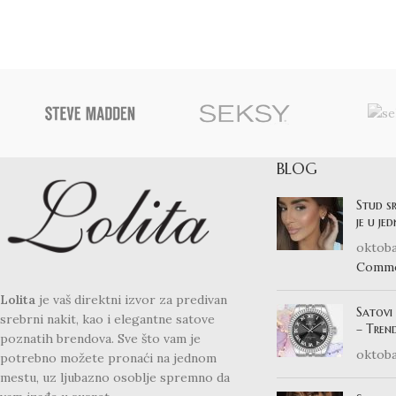
BLOG
Stud s
je u je
oktoba
Comm
Lolita
je vaš direktni izvor za predivan
Satovi
srebrni nakit, kao i elegantne satove
– Trend
poznatih brendova. Sve što vam je
oktoba
potrebno možete pronaći na jednom
mestu, uz ljubazno osoblje spremno da