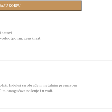
AJ U KORPU
 satovi
vodootporan
,
zenski sat
 plaži. Indeksi su obrađeni metalnim premazom
0 m omogućava nošenje i u vodi.