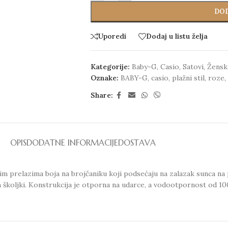
DOD
Uporedi
Dodaj u listu želja
Kategorije:
Baby-G
,
Casio
,
Satovi
,
Ženski
Oznake:
BABY-G
,
casio
,
plažni stil
,
roze
,
Share:
OPIS
DODATNE INFORMACIJE
DOSTAVA
m prelazima boja na brojčaniku koji podsećaju na zalazak sunca na
 školjki. Konstrukcija je otporna na udarce, a vodootpornost od 10