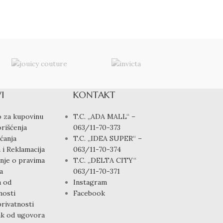
Satovi
,
Muški sat
6,900.00
rsd
I
KONTAKT
 za kupovinu
T.C. „ADA MALL“ –
rišćenja
063/11-70-373
ćanja
T.C. „IDEA SUPER“ –
 i Reklamacija
063/11-70-374
nje o pravima
T.C. „DELTA CITY“
a
063/11-70-371
a od
Instagram
osti
Facebook
privatnosti
k od ugovora