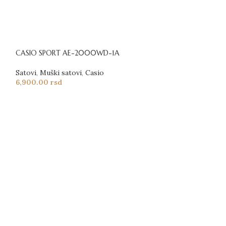
CASIO SPORT AE-2000WD-1A
Satovi
,
Muški satovi
,
Casio
6,900.00
rsd
CASIO SPORT A