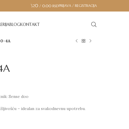
0
PRIJAVA / REGISTRACIJA
/
0.00
RSD
ERIJA
BLOG
KONTAKT
20-4A
4A
znik: Sense doo
ržljivošću – idealan za svakodnevnu upotrebu.