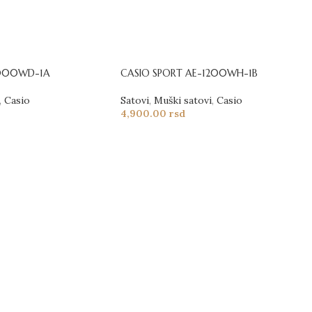
1000WD-1A
CASIO SPORT AE-1200WH-1B
,
Casio
Satovi
,
Muški satovi
,
Casio
4,900.00
rsd