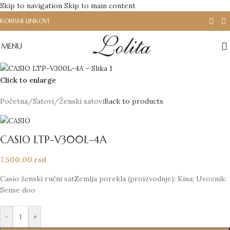
Skip to navigation
Skip to main content
KORISNI LINKOVI
MENU
Click to enlarge
Početna
/
Satovi
/
Ženski satovi
Back to products
CASIO LTP-V300L-4A
7,500.00
rsd
Casio ženski ručni satZemlja porekla (proizvodnje): Kina; Uvoznik:
Sense doo
-
+