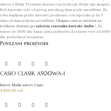
adresu u Srbiji. Trenutno dostava van teritorije Srbije nije moguća.
Rok isporuke teče od prvog narednog dana posle narudžbine. Za
robu kupljenu preko internet prodavnice rok isporuke je do 5
dana od dana prijema porudžbine.
Ukupna cena se uvećava za
troškove dostave po
važećem cenovniku kurirske službe
!
. Za
iznose do 5000 din. kupac plaća poštarinu. Za iznose veće od 5000
din. poštarina je besplatna.
Povezani proizvodi
CASIO CLASIK A500WA-1
Satovi
,
Muški satovi
,
Casio
4,900.00
rsd