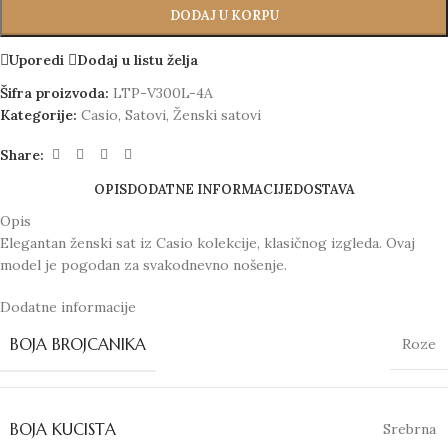
DODAJ U KORPU
Uporedi
Dodaj u listu želja
Šifra proizvoda:
LTP-V300L-4A
Kategorije:
Casio
,
Satovi
,
Ženski satovi
Share:
OPIS
DODATNE INFORMACIJE
DOSTAVA
Opis
Elegantan ženski sat iz Casio kolekcije, klasičnog izgleda. Ovaj
model je pogodan za svakodnevno nošenje.
Dodatne informacije
BOJA BROJCANIKA
Roze
BOJA KUCISTA
Srebrna