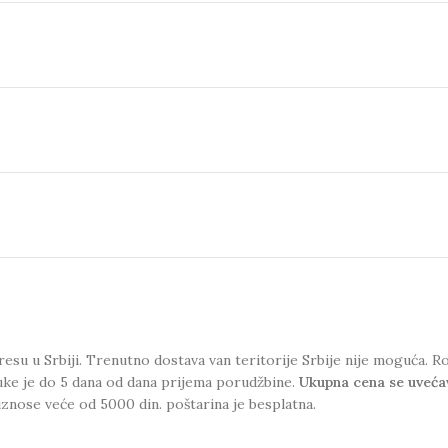
esu u Srbiji. Trenutno dostava van teritorije Srbije nije moguća.
uke je do 5 dana od dana prijema porudžbine.
Ukupna cena se uveća
iznose veće od 5000 din. poštarina je besplatna.