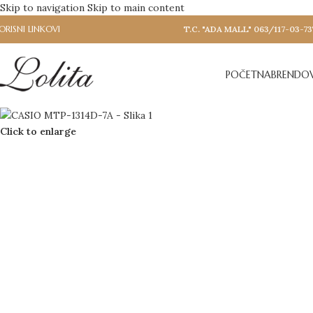
Skip to navigation
Skip to main content
ORISNI LINKOVI
T.C. "ADA MALL" 063/117-03-73
POČETNA
BRENDOV
Click to enlarge