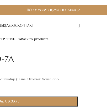
0
PRIJAVA / REGISTRACIJA
/
0.00
RSD
LERIJA
BLOG
KONTAKT
TP-1314D-7A
Back to products
D-7A
oizvodnje): Kina; Uvoznik: Sense doo
AJ U KORPU