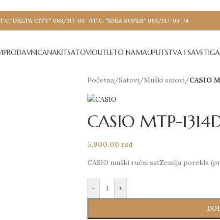
T.C."DELTA CITY" 063/117-03-71
T.C. "IDEA SUPER" 063/117-03-74
I
PRODAVNICA
NAKIT
SATOVI
OUTLET
O NAMA
UPUTSTVA I SAVETI
GA
Početna
/
Satovi
/
Muški satovi
/
CASIO M
CASIO MTP-1314
5,900.00
rsd
CASIO muški ručni satZemlja porekla (pr
-
+
DOD