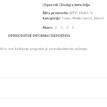
Uporedi
Dodaj u listu želja
Šifra proizvoda:
MTP-1314D-7A
Kategorije:
Casio
,
Muški satovi
,
Satovi
Share:
OPIS
DODATNE INFORMACIJE
DOSTAVA
odel iz ove kolekcije pogodan je za svakodnevno nošenje.