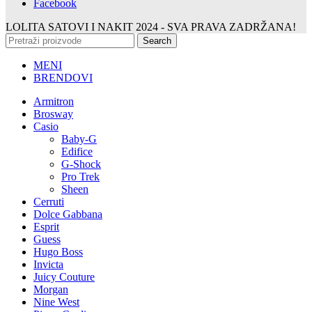
Facebook
LOLITA SATOVI I NAKIT
2024 - SVA PRAVA ZADRŽANA!
Search
MENI
BRENDOVI
Armitron
Brosway
Casio
Baby-G
Edifice
G-Shock
Pro Trek
Sheen
Cerruti
Dolce Gabbana
Esprit
Guess
Hugo Boss
Invicta
Juicy Couture
Morgan
Nine West