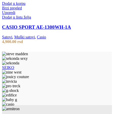
Dodaj u korpu
Brzi pregled
Uporedi
Dodaj u listu želja
CASIO SPORT AE-1300WH-1A
Satovi
,
Muški satovi
,
Casio
4,900.00
rsd
SEIKO