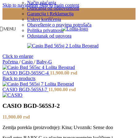
Način plaćanja
Skip to navigation
Skip to main content
Odricanja od odgovornosti
Garancija i Reklamacija
Uslovi korišćenja
Obaveštenje o pravima potrošača
MENU
Politika privatnosti
Odustanak od ugovora
Click to enlarge
Početna
/
Casio
/
Baby-G
CASIO BGD-565SC-4
11,900.00
rsd
Back to products
CASIO BGD-565SJ-7
11,900.00
rsd
CASIO BGD-565SJ-2
11,900.00
rsd
Zemlja porekla (proizvodnje): Kina; Uvoznik: Sense doo
Svež retro BABY-G sa plavim transparentnim kućištem i