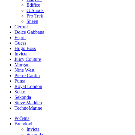
Edifice
G-Shock
Pro Trek
Sheen
Cerruti
Dolce Gabbana
Esprit
Guess
Hugo Boss
Invicta
Juicy Couture
Morgan
Nine West
Pierre Cardin
Puma
Royal London
Seiko
Sekonda
Steve Madden
TechnoMarine
Početna
Brendovi
Invicta
Sekonda