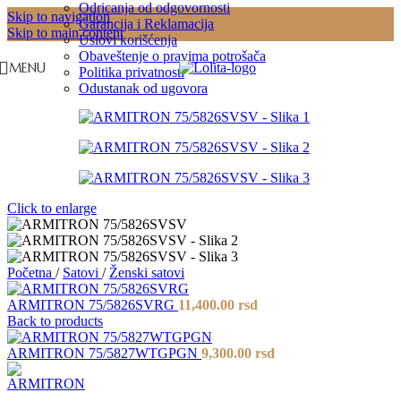
Odricanja od odgovornosti
Skip to navigation
Garancija i Reklamacija
Skip to main content
Uslovi korišćenja
Obaveštenje o pravima potrošača
MENU
Politika privatnosti
Odustanak od ugovora
Click to enlarge
Početna
/
Satovi
/
Ženski satovi
ARMITRON 75/5826SVRG
11,400.00
rsd
Back to products
ARMITRON 75/5827WTGPGN
9,300.00
rsd