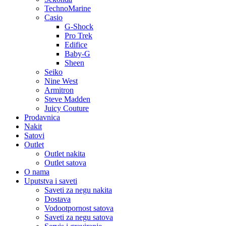
TechnoMarine
Casio
G-Shock
Pro Trek
Edifice
Baby-G
Sheen
Seiko
Nine West
Armitron
Steve Madden
Juicy Couture
Prodavnica
Nakit
Satovi
Outlet
Outlet nakita
Outlet satova
O nama
Uputstva i saveti
Saveti za negu nakita
Dostava
Vodootpornost satova
Saveti za negu satova