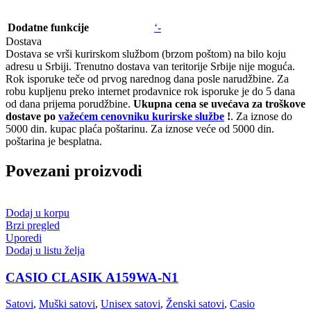
Dodatne funkcije
‘-
Dostava
Dostava se vrši kurirskom službom (brzom poštom) na bilo koju
adresu u Srbiji. Trenutno dostava van teritorije Srbije nije moguća.
Rok isporuke teče od prvog narednog dana posle narudžbine. Za
robu kupljenu preko internet prodavnice rok isporuke je do 5 dana
od dana prijema porudžbine.
Ukupna cena se uvećava za troškove
dostave po
važećem cenovniku kurirske službe
!
. Za iznose do
5000 din. kupac plaća poštarinu. Za iznose veće od 5000 din.
poštarina je besplatna.
Povezani proizvodi
Dodaj u korpu
Brzi pregled
Uporedi
Dodaj u listu želja
CASIO CLASIK A159WA-N1
Satovi
,
Muški satovi
,
Unisex satovi
,
Ženski satovi
,
Casio