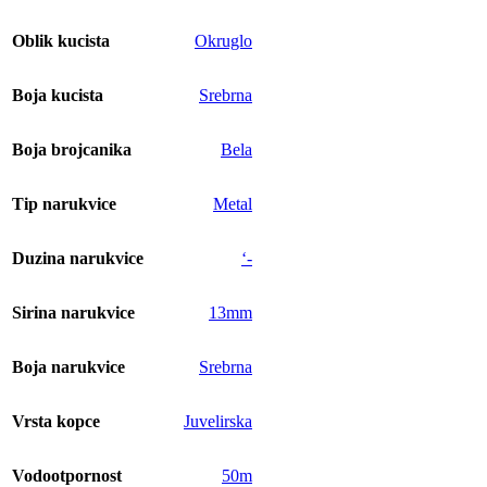
Oblik kucista
Okruglo
Boja kucista
Srebrna
Boja brojcanika
Bela
Tip narukvice
Metal
Duzina narukvice
‘-
Sirina narukvice
13mm
Boja narukvice
Srebrna
Vrsta kopce
Juvelirska
Vodootpornost
50m