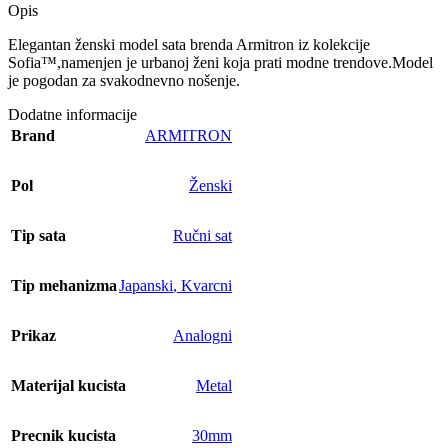
Opis
Elegantan ženski model sata brenda Armitron iz kolekcije
Sofia™,namenjen je urbanoj ženi koja prati modne trendove.Model
je pogodan za svakodnevno nošenje.
Dodatne informacije
Brand
ARMITRON
Pol
Ženski
Tip sata
Ručni sat
Tip mehanizma
Japanski
,
Kvarcni
Prikaz
Analogni
Materijal kucista
Metal
Precnik kucista
30mm