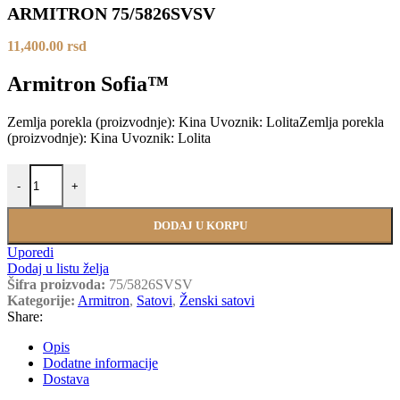
ARMITRON 75/5826SVSV
11,400.00
rsd
Armitron Sofia™
Zemlja porekla (proizvodnje): Kina Uvoznik: LolitaZemlja porekla
(proizvodnje): Kina Uvoznik: Lolita
ARMITRON 75/5826SVSV količina
-
+
DODAJ U KORPU
Uporedi
Dodaj u listu želja
Šifra proizvoda:
75/5826SVSV
Kategorije:
Armitron
,
Satovi
,
Ženski satovi
Share:
Opis
Dodatne informacije
Dostava