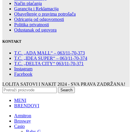
Način plaćanja
Garancija i Reklamacija
Obaveštenje o pravima potrošača
Odricanja od odgovornosti
Politika privatnosti
Odustanak od ugovora
KONTAKT
T.C. „ADA MALL“ – 063/11-70-373
T.C. „IDEA SUPER“ – 063/11-70-374
T.C. „DELTA CITY“ 063/11-70-371
Instagram
Facebook
LOLITA SATOVI I NAKIT
2024 - SVA PRAVA ZADRŽANA!
Search
MENI
BRENDOVI
Armitron
Brosway
Casio
Baby-G