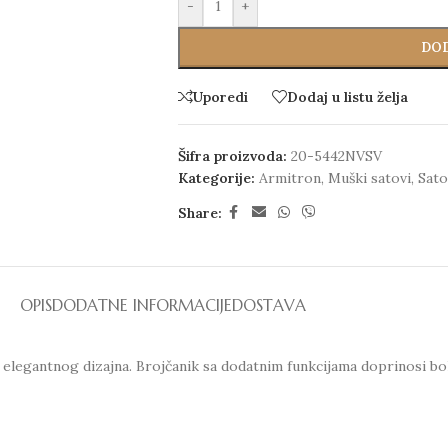
-
+
DOD
Uporedi
Dodaj u listu želja
Šifra proizvoda:
20-5442NVSV
Kategorije:
Armitron
,
Muški satovi
,
Sato
Share:
OPIS
DODATNE INFORMACIJE
DOSTAVA
legantnog dizajna. Brojčanik sa dodatnim funkcijama doprinosi bol