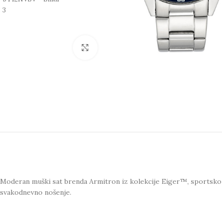
Click to enlarge
Moderan muški sat brenda Armitron iz kolekcije Eiger™, sportsko e
svakodnevno nošenje.