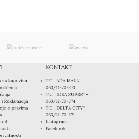
CASIO SPORT A
Satovi
,
Muški sat
4,500.00
rsd
I
KONTAKT
 za kupovinu
T.C. „ADA MALL“ –
rišćenja
063/11-70-373
ćanja
T.C. „IDEA SUPER“ –
 i Reklamacija
063/11-70-374
nje o pravima
T.C. „DELTA CITY“
a
063/11-70-371
a od
Instagram
osti
Facebook
privatnosti