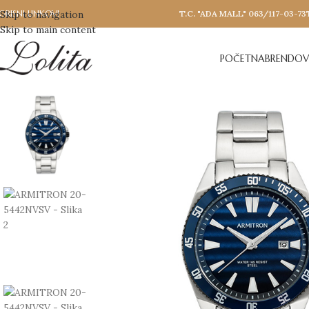
ORISNI LINKOVI
Skip to navigation
T.C. "ADA MALL" 063/117-03-73
Skip to main content
POČETNA
BRENDOV