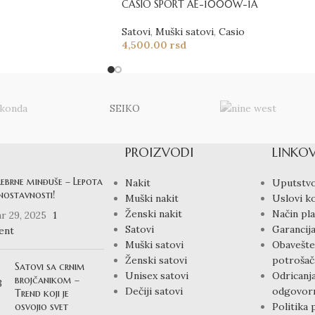
CASIO SPORT AE-1000W-1A
Satovi
,
Muški satovi
,
Casio
4,500.00
rsd
SEIKO
PROIZVODI
LINKOV
rebrne minđuše – Lepota
Nakit
Uputstvo
dnostavnosti!
Muški nakit
Uslovi ko
Ženski nakit
Način pla
r 29, 2025
1
Satovi
Garancija
ent
Muški satovi
Obavešte
Ženski satovi
potrošač
Satovi sa crnim
Unisex satovi
Odricanj
brojčanikom –
Dečiji satovi
odgovorn
Trend koji je
osvojio svet
Politika 