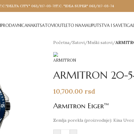
T.C."DELTA CITY" 063/117-03-71
T.C. "IDEA SUPER" 063/117-03-74
I
PRODAVNICA
NAKIT
SATOVI
OUTLET
O NAMA
UPUTSTVA I SAVETI
GAL
Početna
/
Satovi
/
Muški satovi
/
ARMITR
ARMITRON 20-5
10,700.00
rsd
Armitron Eiger™
Zemlja porekla (proizvodnje): Kina Uvozn