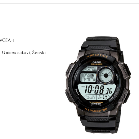
WGEA-1
,
Unisex satovi
,
Ženski