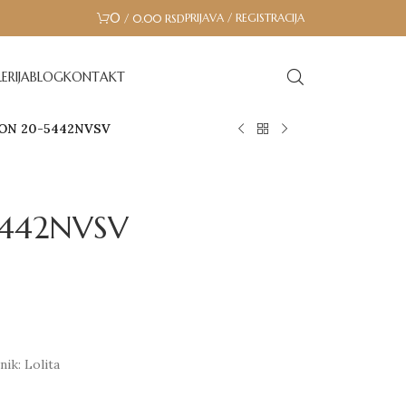
0
PRIJAVA / REGISTRACIJA
/
0.00
RSD
ERIJA
BLOG
KONTAKT
ON 20-5442NVSV
442NVSV
ik: Lolita